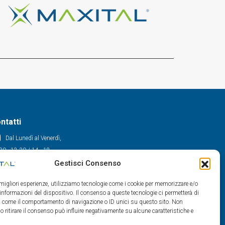
ntatti
Dal Lunedì al Venerdì,
30 - 12.30 / 14 - 18
Gestisci Consenso
0522/909701
0522/909748
e migliori esperienze, utilizziamo tecnologie come i cookie per memorizzare e/o
info@maxital.it
 informazioni del dispositivo. Il consenso a queste tecnologie ci permetterà di
ti come il comportamento di navigazione o ID unici su questo sito. Non
o ritirare il consenso può influire negativamente su alcune caratteristiche e