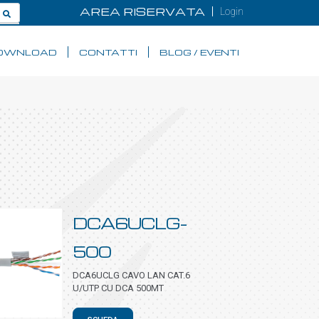
AREA RISERVATA
Login
OWNLOAD
CONTATTI
BLOG / EVENTI
DCA6UCLG-
500
DCA6UCLG CAVO LAN CAT.6
U/UTP CU DCA 500MT