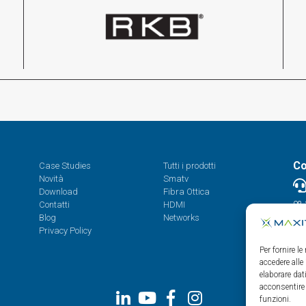
Co
Case Studies
Tutti i prodotti
Novità
Smatv
Download
Fibra Ottica
Contatti
HDMI
08.
Blog
Networks
Privacy Policy
Per fornire l
accedere alle
elaborare da
acconsentire 
funzioni.