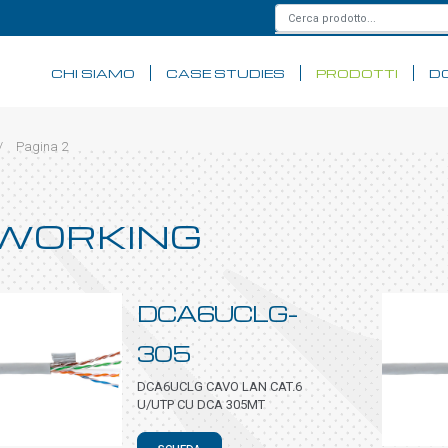
CHI SIAMO
CASE STUDIES
PRODOTTI
D
/
Pagina 2
TWORKING
DCA6UCLG-
305
DCA6UCLG CAVO LAN CAT.6
U/UTP CU DCA 305MT