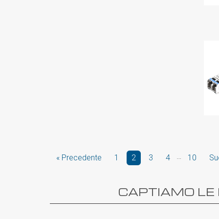
…
« Precedente
1
2
3
4
10
Su
CAPTIAMO LE 