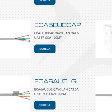
SCHEDA
ECA5EUCCAP
ECA5EUCCAP CAVO LAN CAT.5E
U/U TP CCA 100MT
SCHEDA
ECA6AUCLG
ECA6AUCLG CAVOLAN CAT.6A
U/UTP CU LSZH 305M
SCHEDA