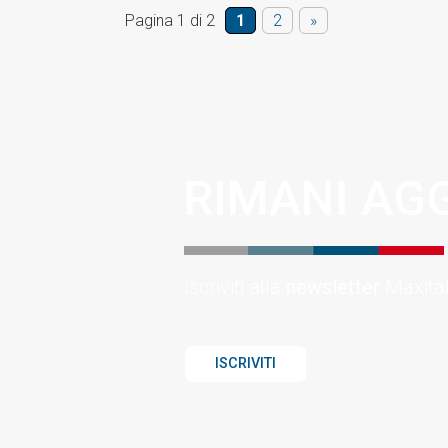
Pagina 1 di 2
1
2
»
RIMANI AG
Iscriviti alla
newsletter
Maxital
ISCRIVITI