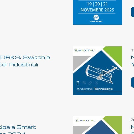
1
ORKS: Switch e
r Industriali
2
cipa a Smart
nte 2024