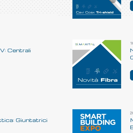
1
: Centrali
N
2
tica: Giuntatrici
M