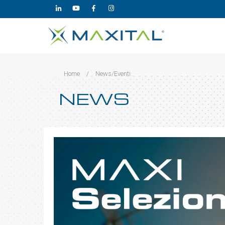
Home
/
News/Eventi
NEWS