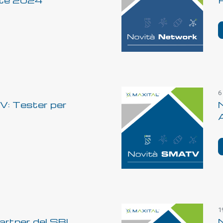
6
: Tester per
A
1
artner del SBI