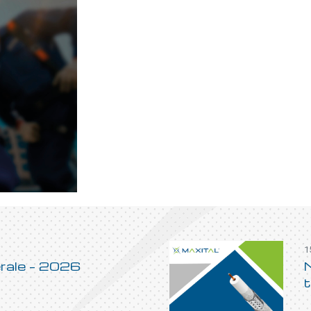
1
rale – 2026
t