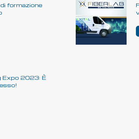
 di formazione
F
o
v
g Expo 2023: È
esso!