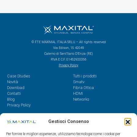
© FTE MAXIMAL ITALIA SRLU – All rights reserved
Via Edison, 15 42049
Calerno di Sant’Ilario D’Enza (RE)
P.IVA E C.F. 01452920356
Privacy Policy
Case Studies
Tutti i prodotti
Novità
Smatv
Download
Fibra Ottica
Contatti
HDMI
Blog
Networks
Privacy Policy
Contatti
Gestisci Consenso
Dal Lunedì al Venerdì,
Per fornire le migliori esperienze, utilizziamo tecnologie come i cookie per