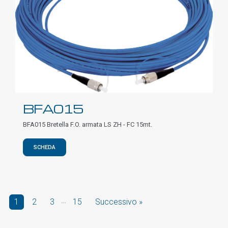
BFA015
BFA015 Bretella F.O. armata LS ZH - FC 15mt.
SCHEDA
…
1
2
3
15
Successivo »