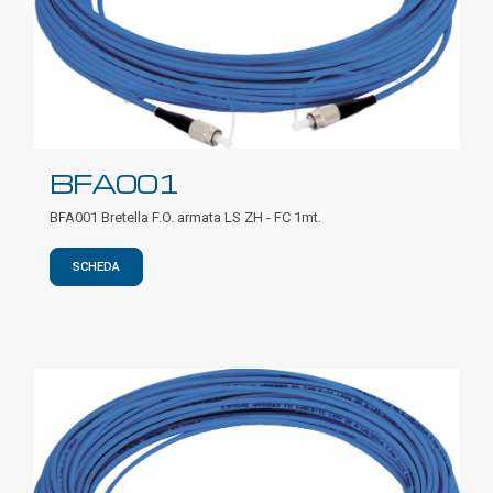
BFA001
BFA001 Bretella F.O. armata LS ZH - FC 1mt.
SCHEDA