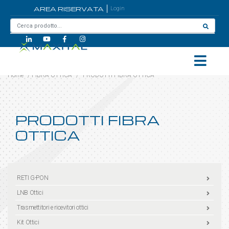
AREA RISERVATA
Login
Home
/
FIBRA OTTICA
/
PRODOTTI FIBRA OTTICA
PRODOTTI FIBRA
OTTICA
RETI G-PON
LNB Ottici
Trasmettitori e ricevitori ottici
Kit Ottici