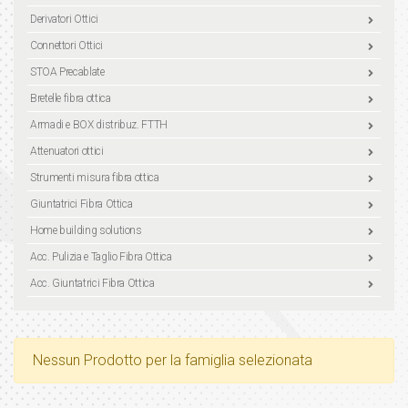
Derivatori Ottici
Connettori Ottici
STOA Precablate
Bretelle fibra ottica
Armadi e BOX distribuz. FTTH
Attenuatori ottici
Strumenti misura fibra ottica
Giuntatrici Fibra Ottica
Home building solutions
Acc. Pulizia e Taglio Fibra Ottica
Acc. Giuntatrici Fibra Ottica
Nessun Prodotto per la famiglia selezionata