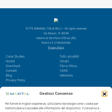
© FTE MAXIMAL ITALIA SRLU – All rights reserved
Via Edison, 15 42049
Calerno di Sant’Ilario D’Enza (RE)
P.IVA E C.F. 01452920356
Privacy Policy
Case Studies
Tutti i prodotti
Novità
Smatv
Download
Fibra Ottica
Contatti
HDMI
Blog
Networks
Privacy Policy
Contatti
Gestisci Consenso
Dal Lunedì al Venerdì,
Per fornire le migliori esperienze, utilizziamo tecnologie come i cookie per
08.30 - 12.30 / 14 - 18
memorizzare e/o accedere alle informazioni del dispositivo. Il consenso a