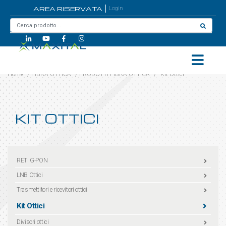
AREA RISERVATA
Login
Home
/
FIBRA OTTICA
/
PRODOTTI FIBRA OTTICA
/
Kit Ottici
KIT OTTICI
RETI G-PON
LNB Ottici
Trasmettitori e ricevitori ottici
Kit Ottici
Divisori ottici