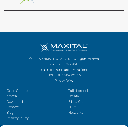
© FTE MAXIMAL ITALIA SRLU – All rights reserved
Via Edison, 15 42049
Calerno di Sant’Ilario D’Enza (RE)
P.IVA E C.F. 01452920356
Privacy Policy
Case Studies
Tutti i prodotti
Novità
Smatv
Download
Fibra Ottica
Contatti
HDMI
Blog
Networks
Privacy Policy