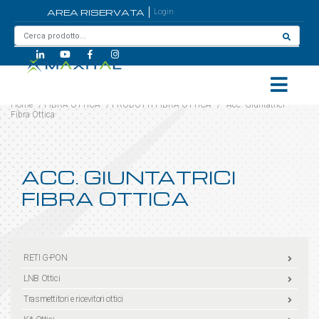
AREA RISERVATA
Login
Home
/
FIBRA OTTICA
/
PRODOTTI FIBRA OTTICA
/
Acc. Giuntatrici
Fibra Ottica
ACC. GIUNTATRICI
FIBRA OTTICA
RETI G-PON
LNB Ottici
Trasmettitori e ricevitori ottici