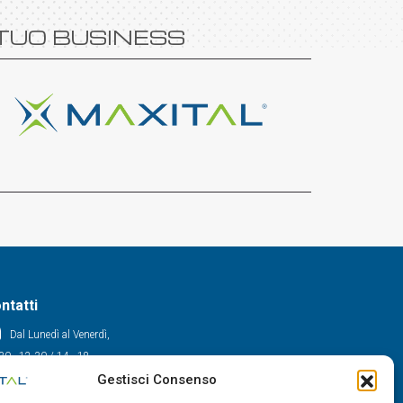
 TUO BUSINESS
ntatti
Dal Lunedì al Venerdì,
30 - 12.30 / 14 - 18
Gestisci Consenso
0522/909701
0522/909748