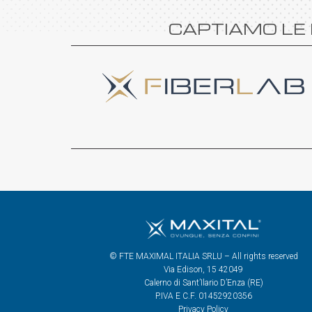
CAPTIAMO LE 
© FTE MAXIMAL ITALIA SRLU – All rights reserved
Via Edison, 15 42049
Calerno di Sant’Ilario D’Enza (RE)
P.IVA E C.F. 01452920356
Privacy Policy