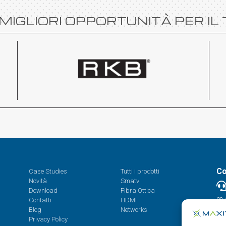
MIGLIORI OPPORTUNITÀ PER IL
Co
Case Studies
Tutti i prodotti
Novità
Smatv
Download
Fibra Ottica
Contatti
HDMI
08.
Blog
Networks
Privacy Policy