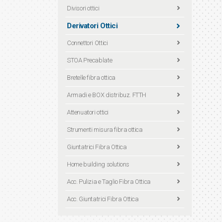
Divisori ottici
Derivatori Ottici
Connettori Ottici
STOA Precablate
Bretelle fibra ottica
Armadi e BOX distribuz. FTTH
Attenuatori ottici
Strumenti misura fibra ottica
Giuntatrici Fibra Ottica
Home building solutions
Acc. Pulizia e Taglio Fibra Ottica
Acc. Giuntatrici Fibra Ottica