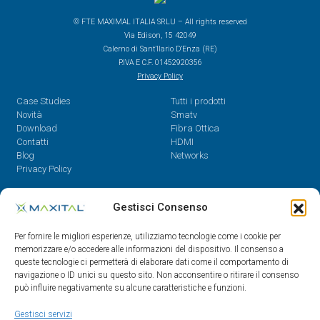
© FTE MAXIMAL ITALIA SRLU – All rights reserved
Via Edison, 15 42049
Calerno di Sant’Ilario D’Enza (RE)
P.IVA E C.F. 01452920356
Privacy Policy
Case Studies
Tutti i prodotti
Novità
Smatv
Download
Fibra Ottica
Contatti
HDMI
Blog
Networks
Privacy Policy
Contatti
Gestisci Consenso
Dal Lunedì al Venerdì,
Per fornire le migliori esperienze, utilizziamo tecnologie come i cookie per
08.30 - 12.30 / 14 - 18
memorizzare e/o accedere alle informazioni del dispositivo. Il consenso a
queste tecnologie ci permetterà di elaborare dati come il comportamento di
0522/909701
navigazione o ID unici su questo sito. Non acconsentire o ritirare il consenso
0522/909748
può influire negativamente su alcune caratteristiche e funzioni.
info@maxital.it
Gestisci servizi