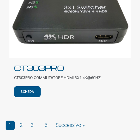
CT303PRO
CT303PRO COMMUTATORE HDMI 3X1 4K@60HZ.
SCHEDA
…
1
2
3
6
Successivo »