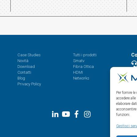
Co
Case Studies
Tutti i prodotti
Novità
Smatv
Download
Fibra Ottica
Contatti
HDMI
08.
Blog
Networks
Privacy Policy
Per fornire l
accedere alle
elaborare da
acconsentire 
funzioni.
Gestisci serv