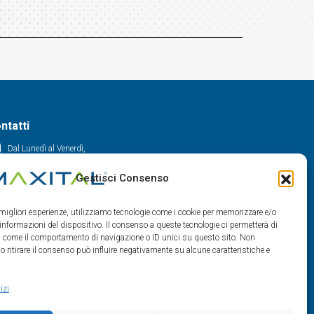
ntatti
Dal Lunedì al Venerdì,
30 - 12.30 / 14 - 18
Gestisci Consenso
0522/909701
0522/909748
e migliori esperienze, utilizziamo tecnologie come i cookie per memorizzare e/o
info@maxital.it
 informazioni del dispositivo. Il consenso a queste tecnologie ci permetterà di
ti come il comportamento di navigazione o ID unici su questo sito. Non
o ritirare il consenso può influire negativamente su alcune caratteristiche e
izi