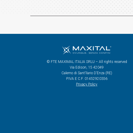
© FTE MAXIMAL ITALIA SRLU – All rights reserved
Via Edison, 15 42049
Calerno di Sant’Ilario D’Enza (RE)
P.IVA E C.F. 01452920356
Privacy Policy