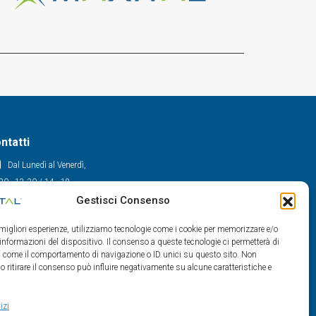
ntatti
Dal Lunedì al Venerdì,
30 - 12.30 / 14 - 18
Gestisci Consenso
0522/909701
0522/909748
e migliori esperienze, utilizziamo tecnologie come i cookie per memorizzare e/o
info@maxital.it
 informazioni del dispositivo. Il consenso a queste tecnologie ci permetterà di
ti come il comportamento di navigazione o ID unici su questo sito. Non
o ritirare il consenso può influire negativamente su alcune caratteristiche e
izi