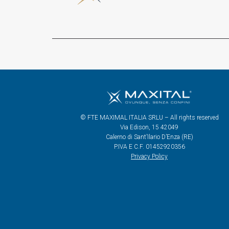
© FTE MAXIMAL ITALIA SRLU – All rights reserved
Via Edison, 15 42049
Calerno di Sant’Ilario D’Enza (RE)
P.IVA E C.F. 01452920356
Privacy Policy