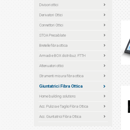
Divisori ottici
Derivatori Ottici
Connettori Ottici
STOA Precablate
Bretelle fibra ottica
Armadi e BOX distribuz. FTTH
Attenuatori ottici
Strumenti misura fibra ottica
Giuntatrici Fibra Ottica
Home building solutions
Acc. Pulizia e Taglio Fibra Ottica
Acc. Giuntatrici Fibra Ottica