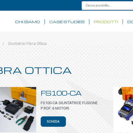
CHI SIAMO
CASE STUDIES
PRODOTTI
D
/
Giuntatrici Fibra Ottica
IBRA OTTICA
FS100-CA
FS100-CA GIUNTATRICE FUSIONE
P ROF. 6 MOTORI
SCHEDA