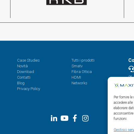
Co
Case Studies
Tutti i prodotti
Novità
Smatv
Download
Fibra Ottica
Contatti
HDMI
08.
Blog
Networks
Privacy Policy
Per fornire l
accedere alle
elaborare da
acconsentire 
funzioni.
Gestisci serv