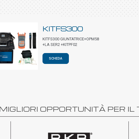
KITFS300
KITFS300 GIUNTATRICE+OPM58
+LA SER2 +KITPF02
SCHEDA
MIGLIORI OPPORTUNITÀ PER IL