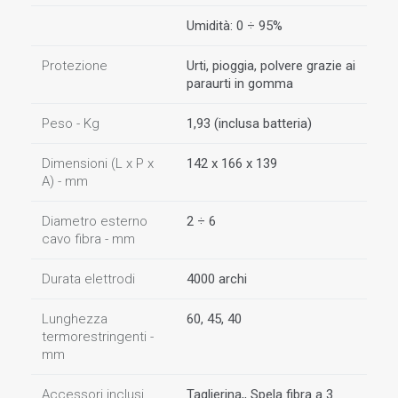
Umidità: 0 ÷ 95%
Protezione
Urti, pioggia, polvere grazie ai
paraurti in gomma
Peso - Kg
1,93 (inclusa batteria)
Dimensioni (L x P x
142 x 166 x 139
A) - mm
Diametro esterno
2 ÷ 6
cavo fibra - mm
Durata elettrodi
4000 archi
Lunghezza
60, 45, 40
termorestringenti -
mm
Accessori inclusi
Taglierina,, Spela fibra a 3