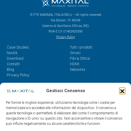
© FTE MAXIMAL ITALIA SRLU – All rights reserved
Via Edison, 15 42049
Calerno di Sant’Ilario D’Enza (RE)
P.IVA E C.F. 01452920356
Privacy Policy
Case Studies
Tutti i prodotti
Novità
Smatv
Download
Fibra Ottica
Contatti
HDMI
Blog
Networks
Privacy Policy
Contatti
Gestisci Consenso
Dal Lunedì al Venerdì,
Per fornire le migliori esperienze, utilizziamo tecnologie come i cookie per
08.30 - 12.30 / 14 - 18
memorizzare e/o accedere alle informazioni del dispositivo. Il consenso a
queste tecnologie ci permetterà di elaborare dati come il comportamento di
0522/909701
navigazione o ID unici su questo sito. Non acconsentire o ritirare il consenso
0522/909748
può influire negativamente su alcune caratteristiche e funzioni.
info@maxital.it