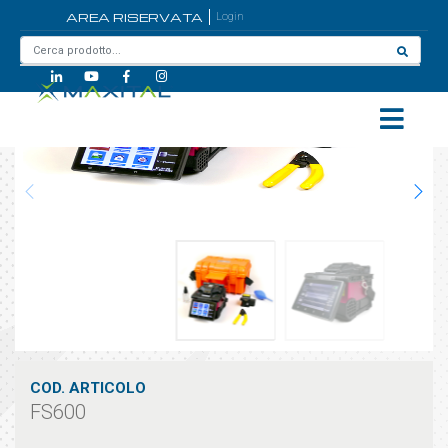
AREA RISERVATA
Login
Home
/
FS600
COD. ARTICOLO
FS600