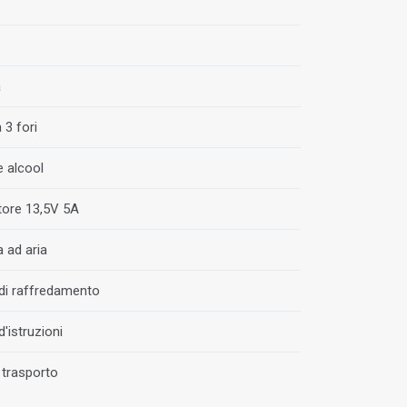
a
 3 fori
e alcool
tore 13,5V 5A
 ad aria
di raffredamento
'istruzioni
 trasporto