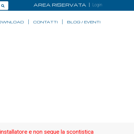
AREA RISERVATA
Login
OWNLOAD
CONTATTI
BLOG / EVENTI
RI
re su core grazie alla tecnologia PAS,
l perfetto allineamento della fibra
 di effettuare giunzioni in tempi rapidi.
'installatore e non segue la scontistica