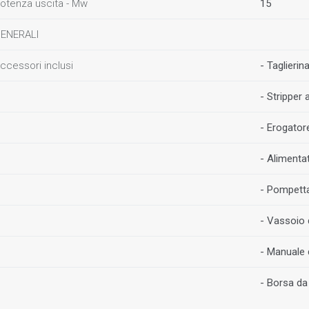
otenza uscita - Mw
15
ENERALI
ccessori inclusi
- Taglierin
- Stripper a
- Erogator
- Alimenta
- Pompetta
- Vassoio 
- Manuale d
- Borsa da