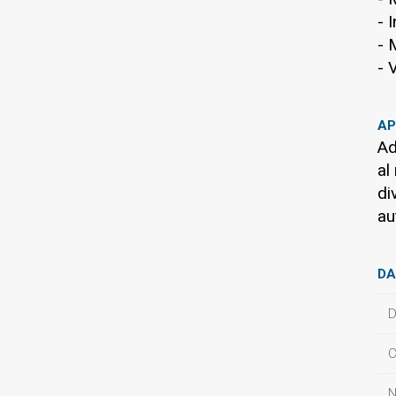
- 
- 
- 
AP
Ad
al
di
au
DA
D
C
N