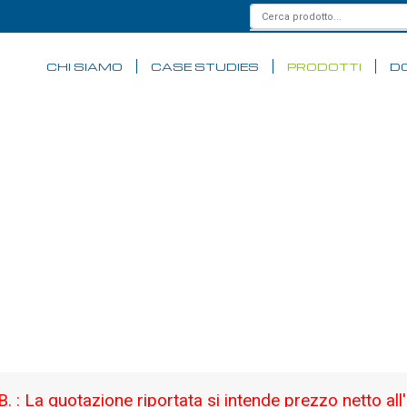
CHI SIAMO
CASE STUDIES
PRODOTTI
D
FS200
S200 GIUNTATRICE A FUSIONE 4MOTO
SCRIZIONE
 giuntatrice FS200 permette di effettuare giunzioni co
amite un sistema di imaging a sensori CMOS, assicura i
diante la regolazione simultanea di 4 motori. É in grado
B. : La quotazione riportata si intende prezzo netto all