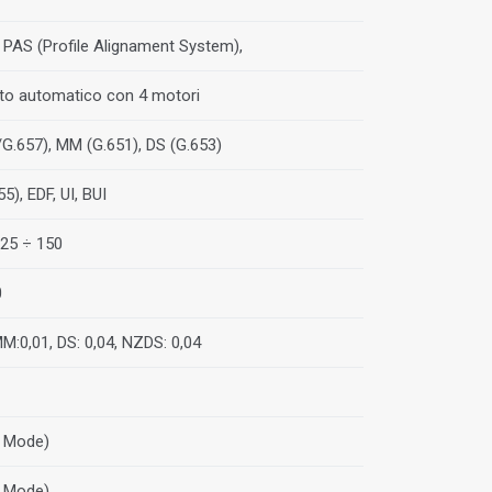
PAS (Profile Alignament System),
to automatico con 4 motori
G.657), MM (G.651), DS (G.653)
5), EDF, UI, BUI
125 ÷ 150
0
MM:0,01, DS: 0,04, NZDS: 0,04
l Mode)
l Mode)