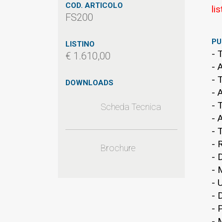
COD. ARTICOLO
lis
FS200
PU
LISTINO
- 
€ 1.610,00
- 
- 
DOWNLOADS
- 
- 
Scheda Tecnica
- 
- 
- 
Brochure
- 
- 
- 
- 
- 
- 