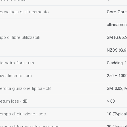
ecnologia di allineamento
Core-Core 
allineamen
ipo di fibre utilizzabili
SM (G.652/
NZDS (G.65
iametro fibra - um
Cladding: 
ivestimento - um
250 ÷ 100
erdita giunzione tipica - dB
SM: 0,02, 
eturn loss - dB
> 60
empo di giunzione - sec.
10 (Typica
empo di termorestrizione - sec.
20 (Typica