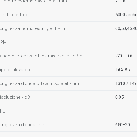
iametro esterno cavo fibra - mm
2 ÷ 6
urata elettrodi
5000 archi
unghezza termorestringenti - mm
60,50,45,4
OPM
ange di potenza ottica misurabile - dBm
-70 ÷ +6
ipo di rilevatore
InGaAs
unghezza d'onda ottica misurabili - nm
1310 / 149
isoluzione - dB
0,05
FL
unghezza d'onda - nm
650±20