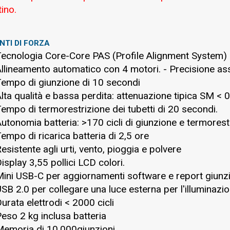
tino.
NTI DI FORZA
Tecnologia Core-Core PAS (Profile Alignment System)
Allineamento automatico con 4 motori. - Precisione as
Tempo di giunzione di 10 secondi
Alta qualità e bassa perdita: attenuazione tipica SM < 
Tempo di termorestrizione dei tubetti di 20 secondi.
Autonomia batteria: >170 cicli di giunzione e termorest
Tempo di ricarica batteria di 2,5 ore
Resistente agli urti, vento, pioggia e polvere
Display 3,55 pollici LCD colori.
Mini USB-C per aggiornamenti software e report giunz
USB 2.0 per collegare una luce esterna per l'illuminazio
Durata elettrodi < 2000 cicli
Peso 2 kg inclusa batteria
Memoria di 10.000giunzioni