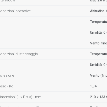
nterfaccia
USB 2.0 e
ondizioni operative
Altitudine:
Temperatur
Umidità: 0
Vento: fin
ondizioni di stoccaggio
Temperatur
Umidità: 0
otezione
Vento (fino
eso - Kg
1,34
imensioni (L x P x A) - mm
210 x 133 