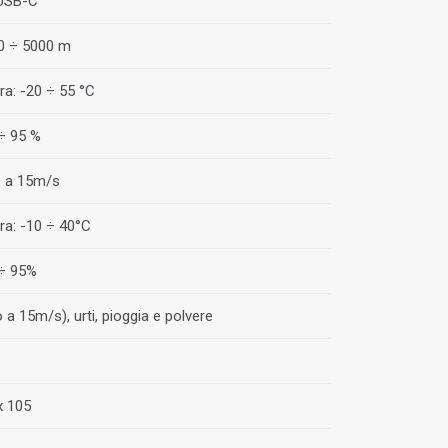
 USB-C
 0 ÷ 5000 m
a: -20 ÷ 55 °C
 ÷ 95 %
o a 15m/s
a: -10 ÷ 40°C
 ÷ 95%
 a 15m/s), urti, pioggia e polvere
x 105