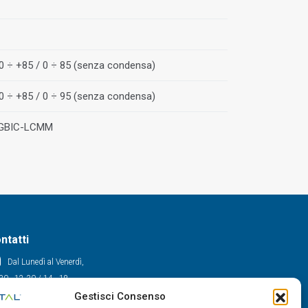
0 ÷ +85 / 0 ÷ 85 (senza condensa)
0 ÷ +85 / 0 ÷ 95 (senza condensa)
 GBIC-LCMM
ntatti
Dal Lunedì al Venerdì,
30 - 12.30 / 14 - 18
Gestisci Consenso
0522/909701