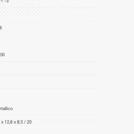
 ÷ -3
8
50
tallico
 x 12,8 x 8,5 / 20