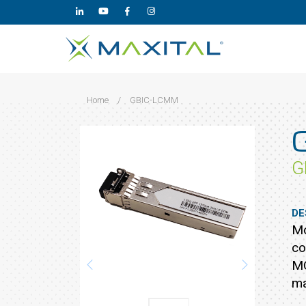
Home
/
GBIC-LCMM
G
DE
Mo
co
MC
ma