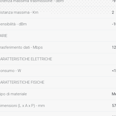
otenza massima trasmissione - dBm
-9
istanza massima - Km
2
ensibilità - dBm
-1
ARIE
rasferimento dati - Mbps
12
ARATTERISTICHE ELETTRICHE
onsumo - W
<1
ARATTERISTICHE FISICHE
ipo di materiale
Me
imensioni (L x A x P) - mm
57