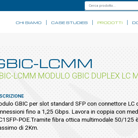
CHI SIAMO
CASE STUDIES
PRODOTTI
D
GBIC-LCMM
BIC-LCMM MODULO GBIC DUPLEX LC 
SCRIZIONE
dulo GBIC per slot standard SFP con connettore LC d
nnessioni fino a 1,25 Gbps. Lavora in coppia con m
1SFP-POE.Tramite fibra ottica multimodale 50/125 è 
ssimo di 2Km.