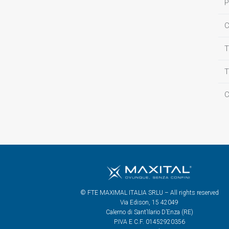
P
C
T
T
C
© FTE MAXIMAL ITALIA SRLU – All rights reserved
Via Edison, 15 42049
Calerno di Sant’Ilario D’Enza (RE)
P.IVA E C.F. 01452920356