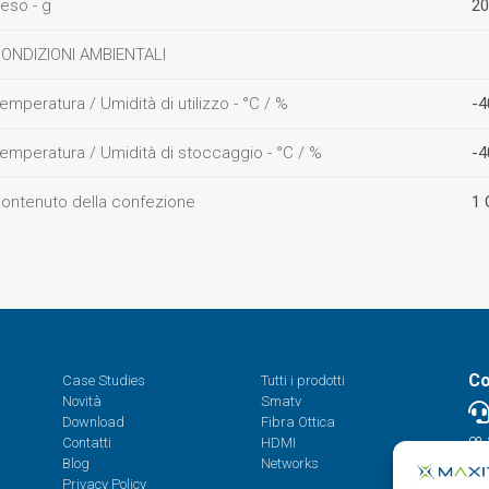
eso - g
20
ONDIZIONI AMBIENTALI
emperatura / Umidità di utilizzo - °C / %
-4
emperatura / Umidità di stoccaggio - °C / %
-4
ontenuto della confezione
1
Co
Case Studies
Tutti i prodotti
Novità
Smatv
Download
Fibra Ottica
Contatti
HDMI
08.
Blog
Networks
Privacy Policy