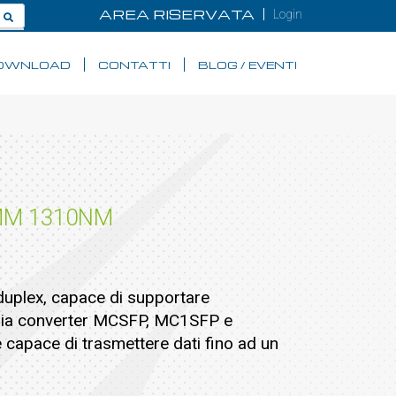
AREA RISERVATA
Login
OWNLOAD
CONTATTI
BLOG / EVENTI
MM 1310NM
uplex, capace di supportare
edia converter MCSFP, MC1SFP e
capace di trasmettere dati fino ad un