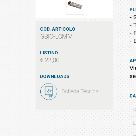
PU
- 
- 
COD. ARTICOLO
- 
GBIC-LCMM
- 
LISTINO
€ 23,00
AP
Vi
se
DOWNLOADS
Scheda Tecnica
DA
C
L