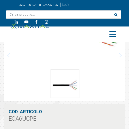
AREA RISERVATA
Login
Home
/
ECA6UCPE
COD. ARTICOLO
ECA6UCPE