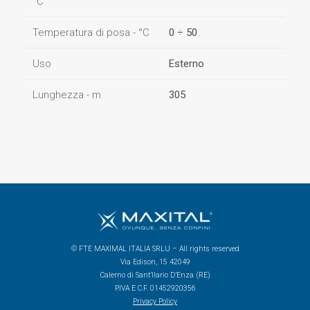
°C
Temperatura di posa - °C
0 ÷ 50
Uso
Esterno
Lunghezza - m
305
© FTE MAXIMAL ITALIA SRLU – All rights reserved
Via Edison, 15 42049
Calerno di Sant’Ilario D’Enza (RE)
P.IVA E C.F. 01452920356
Privacy Policy