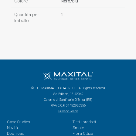
Colore
Nero/blu
Quantità per
1
Imballo
© FTE MAXIMAL ITALIA SRLU – All rights reserved
Via Edison, 15 42049
Calerno di Sant’Ilario D’Enza (RE)
P.IVA E C.F. 01452920356
Privacy Policy
Case Studies
Tutti i prodotti
Novità
Smatv
Download
Fibra Ottica