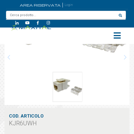
AREA RISERVATA
Login
Home
/
KJR6UWH
COD. ARTICOLO
KJR6UWH