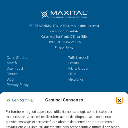
© FTE MAXIMAL ITALIA SRLU – All rights reserved
Via Edison, 15 42049
Calerno di Sant’Ilario D’Enza (RE)
P.IVA E C.F. 01452920356
Privacy Policy
Case Studies
Tutti i prodotti
Novità
Smatv
Download
Fibra Ottica
Contatti
HDMI
Blog
Networks
Privacy Policy
Contatti
Gestisci Consenso
Dal Lunedì al Venerdì,
Per fornire le migliori esperienze, utilizziamo tecnologie come i cookie per
08.30 - 12.30 / 14 - 18
memorizzare e/o accedere alle informazioni del dispositivo. Il consenso a
queste tecnologie ci permetterà di elaborare dati come il comportamento di
0522/909701
navigazione o ID unici su questo sito. Non acconsentire o ritirare il consenso