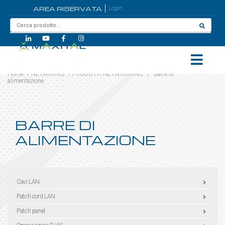
AREA RISERVATA
Login
Home
/
NETWORKS
/
PRODOTTI NETWORKING
/
Barre di
alimentazione
BARRE DI
ALIMENTAZIONE
Cavi LAN
Patch cord LAN
Patch panel