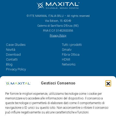
© FTE MAXIMAL ITALIA SRLU – All rights reserved
Via Edison, 15 42049
Calerno di Sant’Ilario D’Enza (RE)
P.IVA E C.F. 01452920356
Privacy Policy
Case Studies
Tutti i prodotti
Novità
Smatv
Download
Fibra Ottica
Contatti
HDMI
Blog
Networks
Privacy Policy
Contatti
Gestisci Consenso
Dal Lunedì al Venerdì,
Per fornire le migliori esperienze, utilizziamo tecnologie come i cookie per
08.30 - 12.30 / 14 - 18
memorizzare e/o accedere alle informazioni del dispositivo. Il consenso a
queste tecnologie ci permetterà di elaborare dati come il comportamento di
0522/909701
navigazione o ID unici su questo sito. Non acconsentire o ritirare il consenso
0522/909748
può influire negativamente su alcune caratteristiche e funzioni.