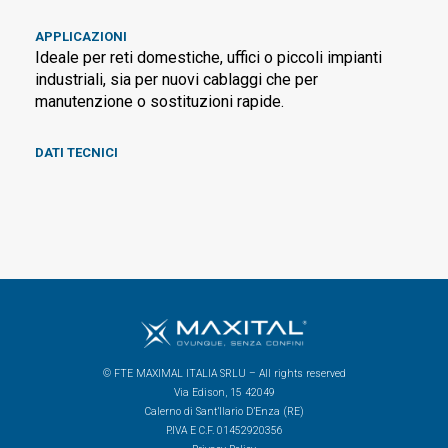
APPLICAZIONI
Ideale per reti domestiche, uffici o piccoli impianti
industriali, sia per nuovi cablaggi che per
manutenzione o sostituzioni rapide.
DATI TECNICI
© FTE MAXIMAL ITALIA SRLU – All rights reserved
Via Edison, 15 42049
Calerno di Sant’Ilario D’Enza (RE)
P.IVA E C.F. 01452920356