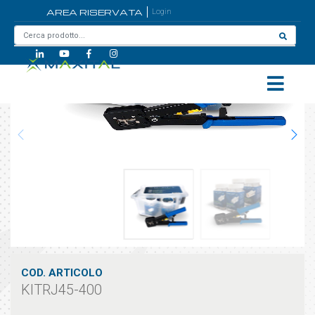
AREA RISERVATA
Login
Home
/
KITRJ45-400
COD. ARTICOLO
KITRJ45-400