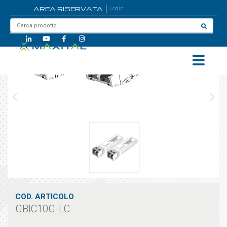
AREA RISERVATA
Login
Home
/
GBIC10G-LC
COD. ARTICOLO
GBIC10G-LC