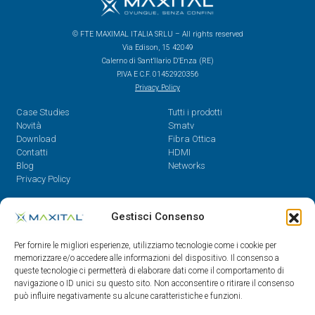
© FTE MAXIMAL ITALIA SRLU – All rights reserved
Via Edison, 15 42049
Calerno di Sant’Ilario D’Enza (RE)
P.IVA E C.F. 01452920356
Privacy Policy
Case Studies
Tutti i prodotti
Novità
Smatv
Download
Fibra Ottica
Contatti
HDMI
Blog
Networks
Privacy Policy
Contatti
Gestisci Consenso
Dal Lunedì al Venerdì,
Per fornire le migliori esperienze, utilizziamo tecnologie come i cookie per
08.30 - 12.30 / 14 - 18
memorizzare e/o accedere alle informazioni del dispositivo. Il consenso a
queste tecnologie ci permetterà di elaborare dati come il comportamento di
0522/909701
navigazione o ID unici su questo sito. Non acconsentire o ritirare il consenso
0522/909748
può influire negativamente su alcune caratteristiche e funzioni.
info@maxital.it