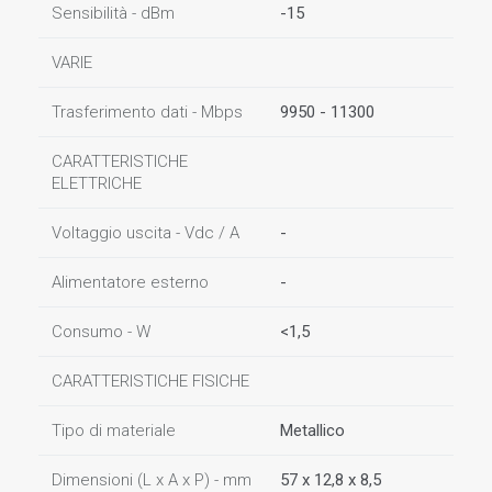
Sensibilità - dBm
-15
VARIE
Trasferimento dati - Mbps
9950 - 11300
CARATTERISTICHE
ELETTRICHE
Voltaggio uscita - Vdc / A
-
Alimentatore esterno
-
Consumo - W
<1,5
CARATTERISTICHE FISICHE
Tipo di materiale
Metallico
Dimensioni (L x A x P) - mm
57 x 12,8 x 8,5