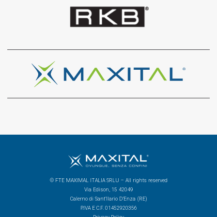
© FTE MAXIMAL ITALIA SRLU – All rights reserved
Via Edison, 15 42049
Calerno di Sant’Ilario D’Enza (RE)
P.IVA E C.F. 01452920356