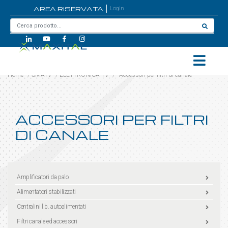
AREA RISERVATA
Login
Home
/
SMATV
/
ELETTRONICA TV
/
Accessori per filtri di canale
ACCESSORI PER FILTRI
DI CANALE
Amplificatori da palo
Alimentatori stabilizzati
Centralini l.b. autoalimentati
Filtri canale ed accessori