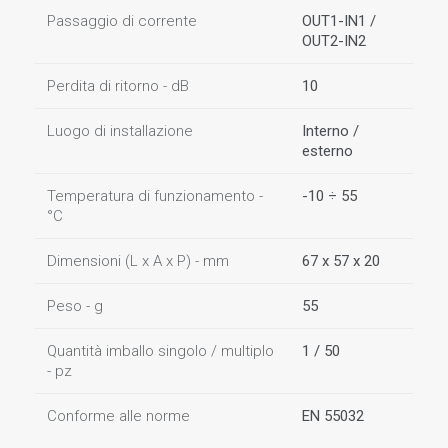
Passaggio di corrente
OUT1-IN1 /
OUT2-IN2
Perdita di ritorno - dB
10
Luogo di installazione
Interno /
esterno
Temperatura di funzionamento -
-10 ÷ 55
°C
Dimensioni (L x A x P) - mm
67 x 57 x 20
Peso - g
55
Quantità imballo singolo / multiplo
1 / 50
- pz
Conforme alle norme
EN 55032