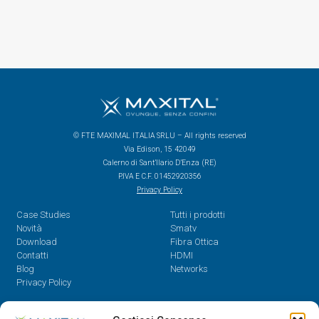
© FTE MAXIMAL ITALIA SRLU – All rights reserved
Via Edison, 15 42049
Calerno di Sant’Ilario D’Enza (RE)
P.IVA E C.F. 01452920356
Privacy Policy
Case Studies
Tutti i prodotti
Novità
Smatv
Download
Fibra Ottica
Contatti
HDMI
Blog
Networks
Privacy Policy
Contatti