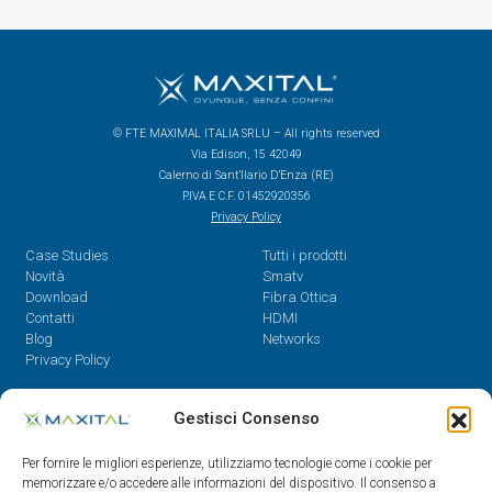
© FTE MAXIMAL ITALIA SRLU – All rights reserved
Via Edison, 15 42049
Calerno di Sant’Ilario D’Enza (RE)
P.IVA E C.F. 01452920356
Privacy Policy
Case Studies
Tutti i prodotti
Novità
Smatv
Download
Fibra Ottica
Contatti
HDMI
Blog
Networks
Privacy Policy
Contatti
Gestisci Consenso
Dal Lunedì al Venerdì,
Per fornire le migliori esperienze, utilizziamo tecnologie come i cookie per
08.30 - 12.30 / 14 - 18
memorizzare e/o accedere alle informazioni del dispositivo. Il consenso a