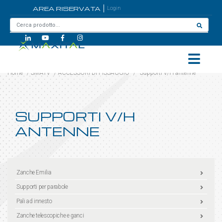
AREA RISERVATA
Login
Home
/
SMATV
/
ACCESSORI DI FISSAGGIO
/
Supporti V/H antenne
SUPPORTI V/H
ANTENNE
Zanche Emilia
Supporti per parabole
Pali ad innesto
Zanche telescopiche e ganci