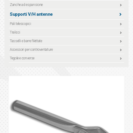
Zanche ad espansione
Supporti V/H antenne
Pali telescopici
Tralicci
Tasselli e barre filettate
Accessori per controventature
Tegole e converse