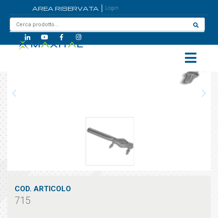
AREA RISERVATA
Login
Home
/
715
COD. ARTICOLO
715