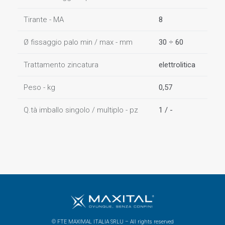
Tirante - MA
8
Ø fissaggio palo min / max - mm
30 ÷ 60
Trattamento zincatura
elettrolitica
Peso - kg
0,57
Q.tà imballo singolo / multiplo - pz
1 / -
© FTE MAXIMAL ITALIA SRLU – All rights reserved