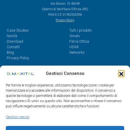
Via Edison, 15 42049
Calerno di Sant’Ilario D’Enza (RE)
P.IVA E C.F. 01452920356
Privacy Policy
Case Studies
Tutti i prodotti
Novità
Smatv
Download
Fibra Ottica
Contatti
HDMI
Blog
Networks
Privacy Policy
Contatti
Gestisci Consenso
Dal Lunedì al Venerdì,
Per fornire le migliori esperienze, utilizziamo tecnologie come i cookie per
08.30 - 12.30 / 14 - 18
memorizzare e/o accedere alle informazioni del dispositivo. Il consenso a
queste tecnologie ci permetterà di elaborare dati come il comportamento di
0522/909701
navigazione o ID unici su questo sito. Non acconsentire o ritirare il consenso
0522/909748
può influire negativamente su alcune caratteristiche e funzioni.
info@maxital.it
Gestisci servizi