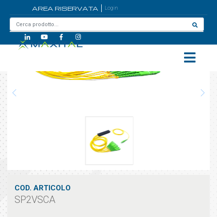
AREA RISERVATA
Login
Home
/
SP2VSCA
COD. ARTICOLO
SP2VSCA