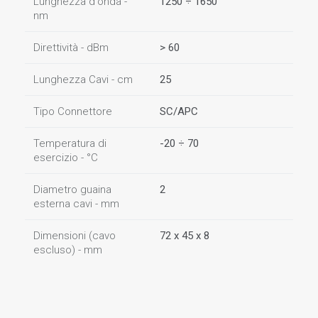
Lunghezza d'onda -
1250 ÷ 1650
nm
Direttività - dBm
> 60
Lunghezza Cavi - cm
25
Tipo Connettore
SC/APC
Temperatura di
-20 ÷ 70
esercizio - °C
Diametro guaina
2
esterna cavi - mm
Dimensioni (cavo
72 x 45 x 8
escluso) - mm