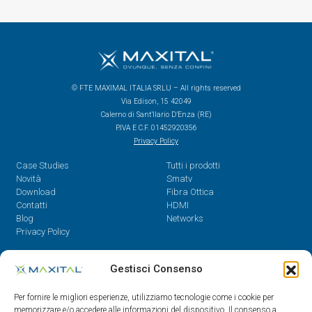
© FTE MAXIMAL ITALIA SRLU – All rights reserved
Via Edison, 15 42049
Calerno di Sant’Ilario D’Enza (RE)
P.IVA E C.F. 01452920356
Privacy Policy
Case Studies
Tutti i prodotti
Novità
Smatv
Download
Fibra Ottica
Contatti
HDMI
Blog
Networks
Privacy Policy
Contatti
Gestisci Consenso
Dal Lunedì al Venerdì,
Per fornire le migliori esperienze, utilizziamo tecnologie come i cookie per
08.30 - 12.30 / 14 - 18
memorizzare e/o accedere alle informazioni del dispositivo. Il consenso a