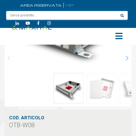
AREA RISERVATA
Login
Home
/
OTB-W08
COD. ARTICOLO
OTB-W08