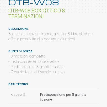
OTB-W08
OTB-W08 BOX OTTICO 8
TERMINAZIONI
DESCRIZIONE
Box per applicazioni interne, gestisce 8 fibre ottiche e
offre la possibilità di alloggiare le giunzioni.
PUNTI DI FORZA
- Dimensioni compatte
- Installazione semplice e veloce
- Predisposto per 8 giunti a fusione
- Zona dedicata al fisaggio su cavo
DATI TECNICI
Capacità
Predisposizione per 8 giunti a
fusione