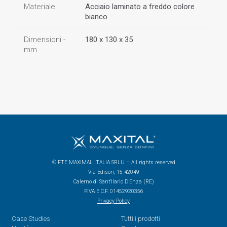
Materiale
Acciaio laminato a freddo colore
bianco
Dimensioni -
180 x 130 x 35
mm
© FTE MAXIMAL ITALIA SRLU – All rights reserved
Via Edison, 15 42049
Calerno di Sant’Ilario D’Enza (RE)
P.IVA E C.F. 01452920356
Privacy Policy
Case Studies
Tutti i prodotti