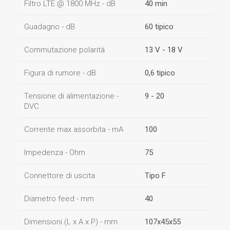
Filtro LTE @ 1800 MHz - dB
40 min
Guadagno - dB
60 tipico
Commutazione polarità
13 V - 18 V
Figura di rumore - dB
0,6 tipico
Tensione di alimentazione -
9 - 20
DVC
Corrente max assorbita - mA
100
Impedenza - Ohm
75
Connettore di uscita
Tipo F
Diametro feed - mm
40
Dimensioni (L x A x P) - mm
107x45x55