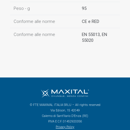
Peso - g
95
Conforme alle norme
CE e RED
Conforme alle norme
EN 55013, EN
55020
© FTE MAXIMAL ITALIA SRLU – All rights reserved
Via Edison, 15 42049
Calerno di Sant’Ilario D’Enza (RE)
P.IVA E C.F. 01452920356
Privacy Policy