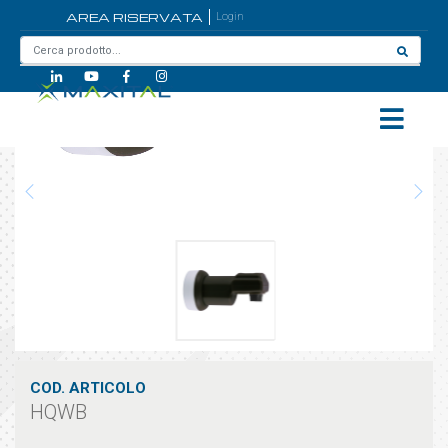
AREA RISERVATA
Login
Home
/
HQWB
COD. ARTICOLO
HQWB