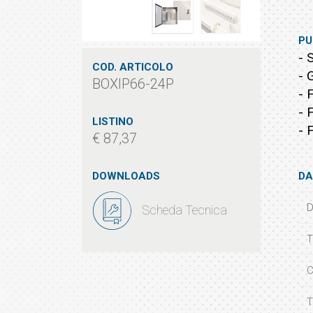
PU
- 
COD. ARTICOLO
- 
BOXIP66-24P
- 
- 
LISTINO
- 
€ 87,37
DOWNLOADS
DA
D
Scheda Tecnica
T
C
T