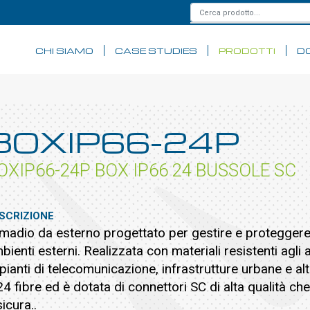
CHI SIAMO
CASE STUDIES
PRODOTTI
D
BOXIP66-24P
OXIP66-24P BOX IP66 24 BUSSOLE SC
SCRIZIONE
madio da esterno progettato per gestire e proteggere l
bienti esterni. Realizzata con materiali resistenti agli a
pianti di telecomunicazione, infrastrutture urbane e altr
24 fibre ed è dotata di connettori SC di alta qualità 
sicura..