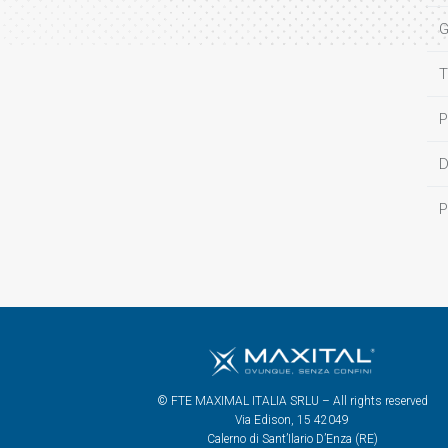
G
T
P
D
P
© FTE MAXIMAL ITALIA SRLU – All rights reserved
Via Edison, 15 42049
Calerno di Sant’Ilario D’Enza (RE)