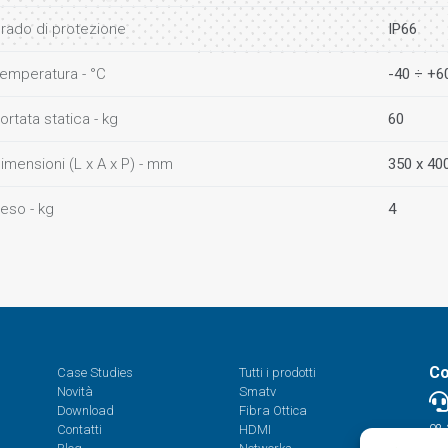
rado di protezione
IP66
emperatura - °C
-40 ÷ +6
ortata statica - kg
60
imensioni (L x A x P) - mm
350 x 40
eso - kg
4
Co
Case Studies
Tutti i prodotti
Novità
Smatv
Download
Fibra Ottica
Contatti
HDMI
08.