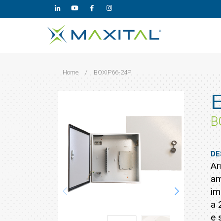
Home
/
BOXIP66-24P
B
DE
Ar
am
im
a 
e 