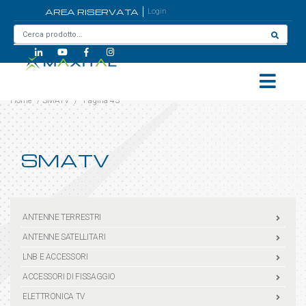
AREA RISERVATA
Login
Home
/
SMATV
/
Pagina 43
SMATV
ANTENNE TERRESTRI
ANTENNE SATELLITARI
LNB E ACCESSORI
ACCESSORI DI FISSAGGIO
ELETTRONICA TV