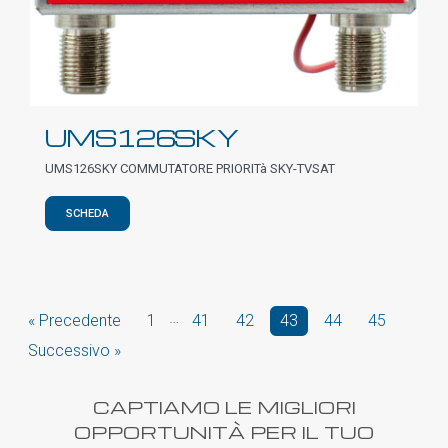
UMS126SKY
UMS126SKY COMMUTATORE PRIORITà SKY-TVSAT
SCHEDA
…
« Precedente
1
41
42
43
44
45
Successivo »
CAPTIAMO LE MIGLIORI
OPPORTUNITÀ PER IL TUO