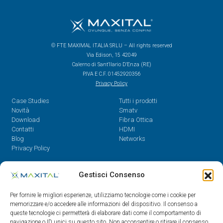
© FTE MAXIMAL ITALIA SRLU – All rights reserved
Via Edison, 15 42049
Calerno di Sant’Ilario D’Enza (RE)
P.IVA E C.F. 01452920356
Privacy Policy
Case Studies
Tutti i prodotti
Novità
Smatv
Download
Fibra Ottica
Contatti
HDMI
Blog
Networks
Privacy Policy
Contatti
Gestisci Consenso
Dal Lunedì al Venerdì,
Per fornire le migliori esperienze, utilizziamo tecnologie come i cookie per
08.30 - 12.30 / 14 - 18
memorizzare e/o accedere alle informazioni del dispositivo. Il consenso a
queste tecnologie ci permetterà di elaborare dati come il comportamento di
0522/909701
navigazione o ID unici su questo sito. Non acconsentire o ritirare il consenso