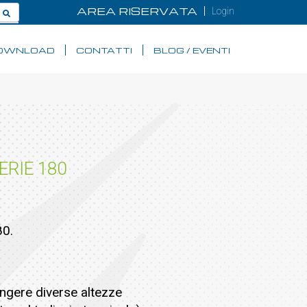
AREA RISERVATA
Login
OWNLOAD
CONTATTI
BLOG / EVENTI
ERIE 180
80.
ungere diverse altezze