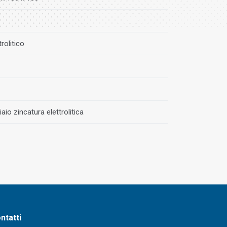
trolitico
aio zincatura elettrolitica
ntatti