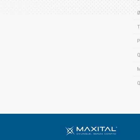
Ø
T
P
Q
M
Q