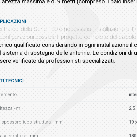
L'altezza massima è di 9 metri (compreso il palo inserit
PLICAZIONI
i tralicci della Serie 180 è necessaria l'installazione di tir
 configurazioni possibili. Il progetto completo del calco
cnico qualificato considerando in ogni installazione il c
l sistema di sostegno delle antenne. Le condizioni di
sere verificate da professionisti specializzati.
TI TECNICI
lemento
int
ltezza - m
2,5
 spessore tubo struttura - mm
19 x
ase struttura - mm
180