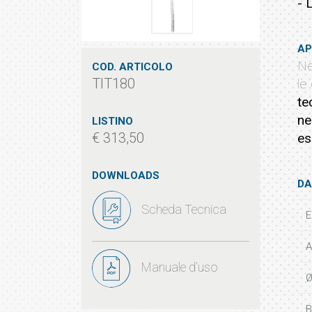
- 
AP
Ne
COD. ARTICOLO
TIT180
le
te
ne
LISTINO
€ 313,50
es
DOWNLOADS
DA
Scheda Tecnica
E
A
Manuale d'uso
Ø
B