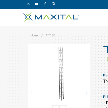
Home
/
TIT180
T
DE
Tr
PU
- 