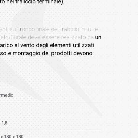
o nel traliccio terminale).
anti sul tronco finale del traliccio in tutte
lo strutturale deve essere realizzato da
un
arico al vento degli elementi utilizzati
 uso e montaggio dei prodotti devono
ermedio
 1,8
 x 180 x 180