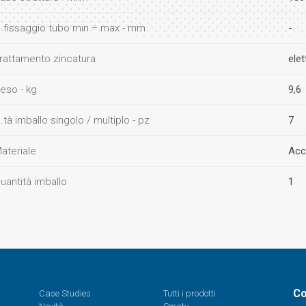
 fissaggio tubo min ÷ max - mm
-
rattamento zincatura
elet
eso - kg
9,6
.tà imballo singolo / multiplo - pz
7
ateriale
Acci
uantità imballo
1
Co
Case Studies
Tutti i prodotti