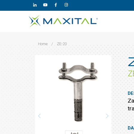
Home
/
ZE-20
Z
DE
Za
tr
DA