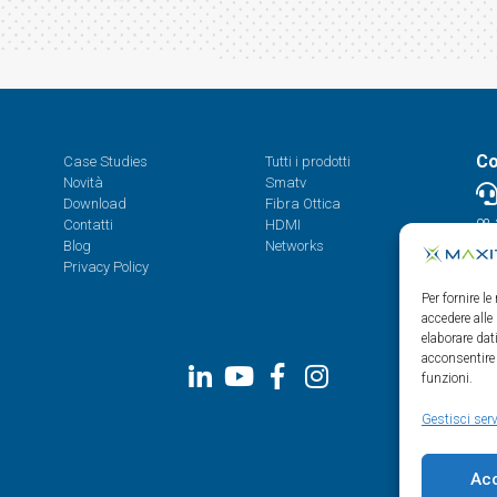
Co
Case Studies
Tutti i prodotti
Novità
Smatv
Download
Fibra Ottica
Contatti
HDMI
08.
Blog
Networks
Privacy Policy
Per fornire l
accedere alle
elaborare da
acconsentire 
funzioni.
Gestisci serv
Ac