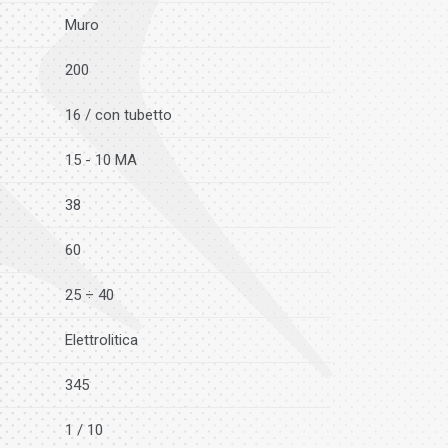
Muro
200
16 / con tubetto
15 - 10 MA
38
60
25 ÷ 40
Elettrolitica
345
1 / 10