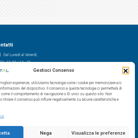
ntatti
Dal Lunedì al Venerdì,
30 - 12.30 / 14 - 18
Gestisci Consenso
0522/909701
0522/909748
e migliori esperienze, utilizziamo tecnologie come i cookie per memorizzare e/o
info@maxital.it
 informazioni del dispositivo. Il consenso a queste tecnologie ci permetterà di
ti come il comportamento di navigazione o ID unici su questo sito. Non
o ritirare il consenso può influire negativamente su alcune caratteristiche e
izi
cetta
Nega
Visualizza le preferenze