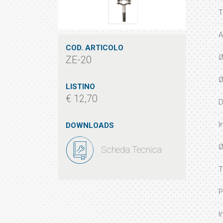
T
A
COD. ARTICOLO
Ø
ZE-20
Ø
LISTINO
€ 12,70
D
I
DOWNLOADS
Ø
Scheda Tecnica
T
P
I