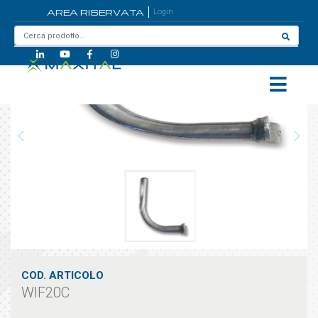
AREA RISERVATA
Login
Home
/
WIF20C
COD. ARTICOLO
WIF20C