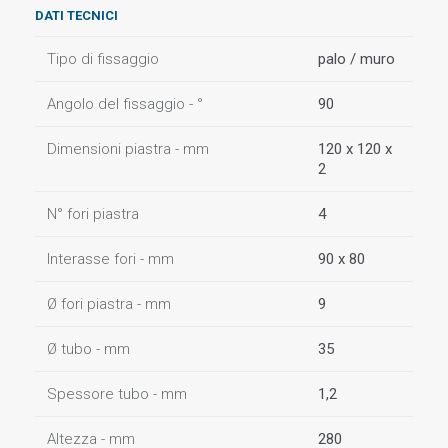
DATI TECNICI
Tipo di fissaggio
palo / muro
Angolo del fissaggio - °
90
Dimensioni piastra - mm
120 x 120 x
2
N° fori piastra
4
Interasse fori - mm
90 x 80
Ø fori piastra - mm
9
Ø tubo - mm
35
Spessore tubo - mm
1,2
Altezza - mm
280