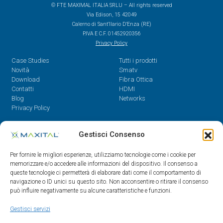
© FTE MAXIMAL ITALIA SRLU – All rights reserved
Via Edison, 15 42049
Calerno di Sant’Ilario D’Enza (RE)
P.IVA E C.F. 01452920356
Privacy Policy
Case Studies
Tutti i prodotti
Novità
Smatv
Download
Fibra Ottica
Contatti
HDMI
Blog
Networks
Privacy Policy
Contatti
Gestisci Consenso
Dal Lunedì al Venerdì,
Per fornire le migliori esperienze, utilizziamo tecnologie come i cookie per
08.30 - 12.30 / 14 - 18
memorizzare e/o accedere alle informazioni del dispositivo. Il consenso a
queste tecnologie ci permetterà di elaborare dati come il comportamento di
0522/909701
navigazione o ID unici su questo sito. Non acconsentire o ritirare il consenso
0522/909748
può influire negativamente su alcune caratteristiche e funzioni.
info@maxital.it
Gestisci servizi