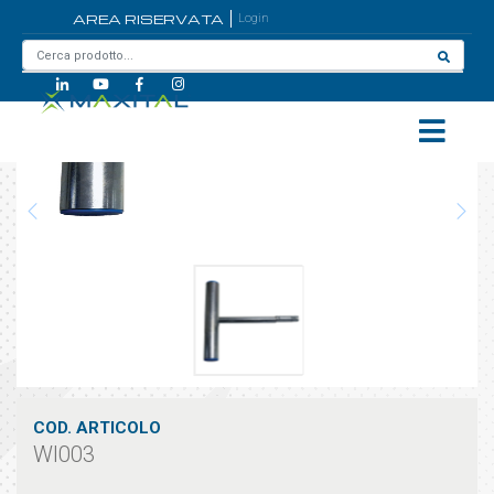
AREA RISERVATA
Login
Home
/
WI003
COD. ARTICOLO
WI003