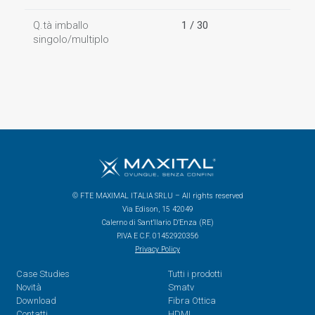
Q.tà imballo
1 / 30
singolo/multiplo
© FTE MAXIMAL ITALIA SRLU – All rights reserved
Via Edison, 15 42049
Calerno di Sant’Ilario D’Enza (RE)
P.IVA E C.F. 01452920356
Privacy Policy
Case Studies
Tutti i prodotti
Novità
Smatv
Download
Fibra Ottica
Contatti
HDMI