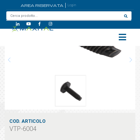
AREA RISERVATA
Login
Home
/
VTP-6004
COD. ARTICOLO
VTP-6004