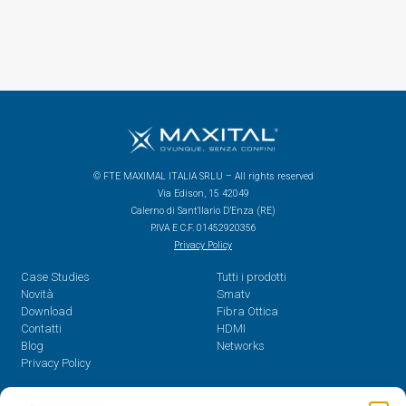
© FTE MAXIMAL ITALIA SRLU – All rights reserved
Via Edison, 15 42049
Calerno di Sant’Ilario D’Enza (RE)
P.IVA E C.F. 01452920356
Privacy Policy
Case Studies
Tutti i prodotti
Novità
Smatv
Download
Fibra Ottica
Contatti
HDMI
Blog
Networks
Privacy Policy