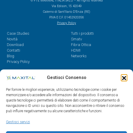
© FTE MAXIMAL ITALIA SRLU – All rights reserved
Via Edison, 15 42049
Calerno di Sant’Ilario D’Enza (RE)
P.IVA E C.F. 01452920356
Privacy Policy
Case Studies
Tutti i prodotti
Novità
Smatv
Download
Fibra Ottica
Contatti
HDMI
Blog
Networks
Privacy Policy
Contatti
Gestisci Consenso
Dal Lunedì al Venerdì,
Per fornire le migliori esperienze, utilizziamo tecnologie come i cookie per
08.30 - 12.30 / 14 - 18
memorizzare e/o accedere alle informazioni del dispositivo. Il consenso a
queste tecnologie ci permetterà di elaborare dati come il comportamento di
0522/909701
navigazione o ID unici su questo sito. Non acconsentire o ritirare il consenso
0522/909748
può influire negativamente su alcune caratteristiche e funzioni.
info@maxital.it
Gestisci servizi