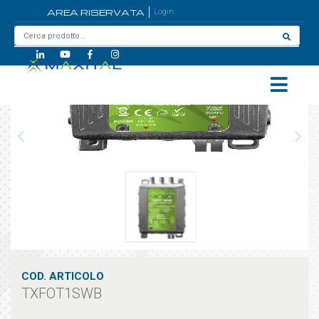
AREA RISERVATA
Login
Home
/
TXFOT1SWB
COD. ARTICOLO
TXFOT1SWB