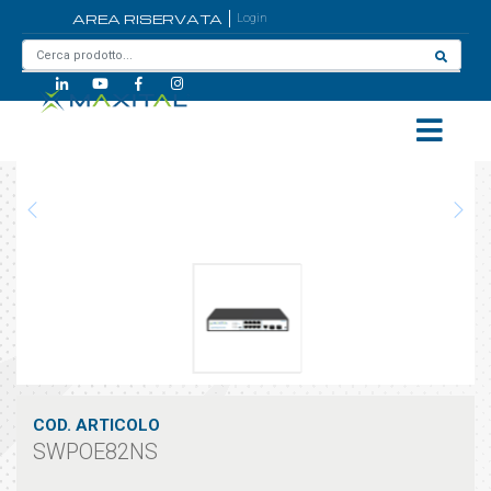
AREA RISERVATA
Login
Home
/
SWPOE82NS
COD. ARTICOLO
SWPOE82NS