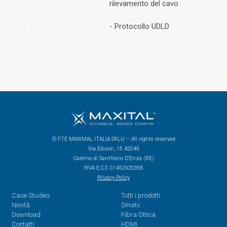
rilevamento del cavo
.
- Protocollo UDLD
© FTE MAXIMAL ITALIA SRLU – All rights reserved
Via Edison, 15 42049
Calerno di Sant’Ilario D’Enza (RE)
P.IVA E C.F. 01452920356
Privacy Policy
Case Studies
Tutti i prodotti
Novità
Smatv
Download
Fibra Ottica
Contatti
HDMI