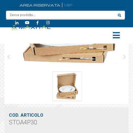
AREA RISERVATA
Login
Home
/
STOA4P30
COD. ARTICOLO
STOA4P30