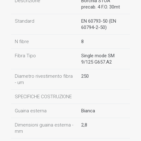
Descrizione
Borchia STOA
precab. 4 F.O. 30mt
Standard
EN 60793-50 (EN
60794-2-50)
N fibre
8
Fibra Tipo
Single mode SM
9/125 G657.A2
Diametro rivestimento fibra
250
- um
SPECIFICHE COSTRUZIONE
Guaina esterna
Bianca
Dimensioni guaina esterna -
2,8
mm