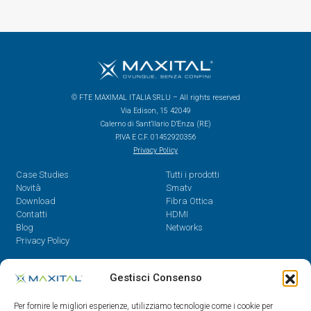
© FTE MAXIMAL ITALIA SRLU – All rights reserved
Via Edison, 15 42049
Calerno di Sant’Ilario D’Enza (RE)
P.IVA E C.F. 01452920356
Privacy Policy
Case Studies
Tutti i prodotti
Novità
Smatv
Download
Fibra Ottica
Contatti
HDMI
Blog
Networks
Privacy Policy
Contatti
Gestisci Consenso
Dal Lunedì al Venerdì,
Per fornire le migliori esperienze, utilizziamo tecnologie come i cookie per