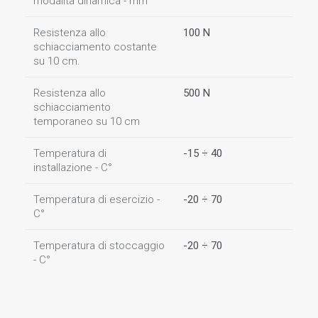
modalità dinamica - mm
Resistenza allo
100 N
schiacciamento costante
su 10 cm.
Resistenza allo
500 N
schiacciamento
temporaneo su 10 cm
Temperatura di
-15 ÷ 40
installazione - C°
Temperatura di esercizio -
-20 ÷ 70
C°
Temperatura di stoccaggio
-20 ÷ 70
- C°