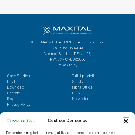
© FTE MAXIMAL ITALIA SRLU – All rights reserved
Via Edison, 15 42049
Calerno di Sant’Ilario D’Enza (RE)
P.IVA E C.F. 01452920356
Privacy Policy
Case Studies
Tutti i prodotti
Novità
Smatv
Download
Fibra Ottica
Contatti
HDMI
Blog
Networks
Privacy Policy
Contatti
Gestisci Consenso
Dal Lunedì al Venerdì,
Per fornire le migliori esperienze, utilizziamo tecnologie come i cookie per