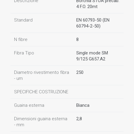
Descrizione
Borchia STOA precab.
4 F.O. 20mt
Standard
EN 60793-50 (EN
60794-2-50)
N fibre
8
Fibra Tipo
Single mode SM
9/125 G657.A2
Diametro rivestimento fibra
250
- um
SPECIFICHE COSTRUZIONE
Guaina esterna
Bianca
Dimensioni guaina esterna
2,8
- mm