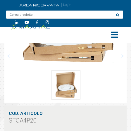
AREA RISERVATA
Login
Home
/
STOA4P20
COD. ARTICOLO
STOA4P20