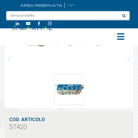
AREA RISERVATA
Login
Home
/
ST420
COD. ARTICOLO
ST420