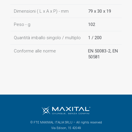
Dimensioni ( L x A x P) - mm
79 x 30 x 19
Peso - g
102
Quantità imballo singolo / multiplo
1 / 200
Conforme alle norme
EN 50083-2, EN
50581
© FTE MAXIMAL ITALIA SRLU – All rights reserved
Via Edison, 15 42049