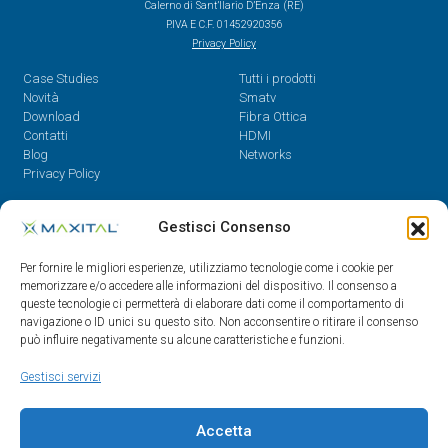
Calerno di Sant’Ilario D’Enza (RE)
P.IVA E C.F. 01452920356
Privacy Policy
Case Studies
Tutti i prodotti
Novità
Smatv
Download
Fibra Ottica
Contatti
HDMI
Blog
Networks
Privacy Policy
Contatti
Gestisci Consenso
Dal Lunedì al Venerdì,
Per fornire le migliori esperienze, utilizziamo tecnologie come i cookie per
08.30 - 12.30 / 14 - 18
memorizzare e/o accedere alle informazioni del dispositivo. Il consenso a
queste tecnologie ci permetterà di elaborare dati come il comportamento di
0522/909701
navigazione o ID unici su questo sito. Non acconsentire o ritirare il consenso
0522/909748
può influire negativamente su alcune caratteristiche e funzioni.
info@maxital.it
Gestisci servizi
Accetta