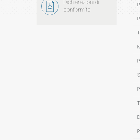
Dichiarazioni di
P
conformità
P
T
I
P
S
P
T
D
P