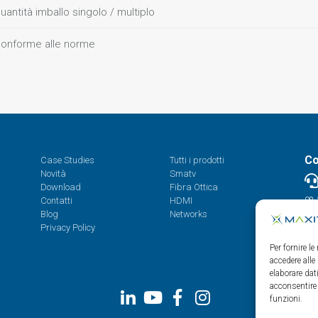
uantità imballo singolo / multiplo
onforme alle norme
Co
Case Studies
Tutti i prodotti
Novità
Smatv
Download
Fibra Ottica
Contatti
HDMI
08.
Blog
Networks
Privacy Policy
Per fornire l
accedere alle
elaborare da
acconsentire 
funzioni.