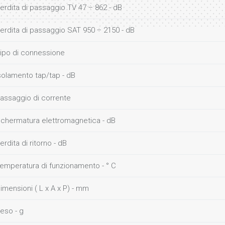
erdita di passaggio TV 47 ÷ 862 - dB
erdita di passaggio SAT 950 ÷ 2150 - dB
ipo di connessione
solamento tap/tap - dB
assaggio di corrente
chermatura elettromagnetica - dB
erdita di ritorno - dB
emperatura di funzionamento - ° C
imensioni ( L x A x P) - mm
eso - g