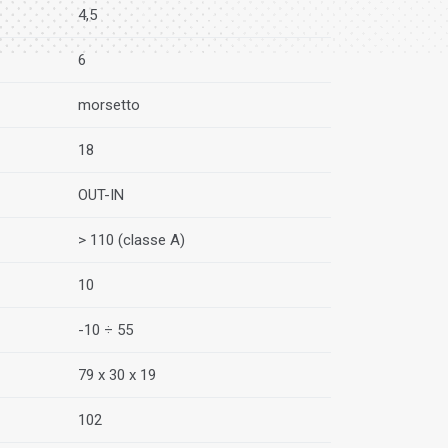
4,5
6
morsetto
18
OUT-IN
> 110 (classe A)
10
-10 ÷ 55
79 x 30 x 19
102