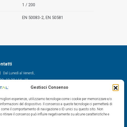
1 / 200
EN 50083-2, EN 50581
ntatti
Dal Lunedì al Venerdì,
30 - 12.30 / 14 - 18
Gestisci Consenso
0522/909701
0522/909748
e migliori esperienze, utilizziamo tecnologie come i cookie per memorizzare e/o
info@maxital.it
 informazioni del dispositivo. Il consenso a queste tecnologie ci permetterà di
ti come il comportamento di navigazione o ID unici su questo sito. Non
o ritirare il consenso può influire negativamente su alcune caratteristiche e