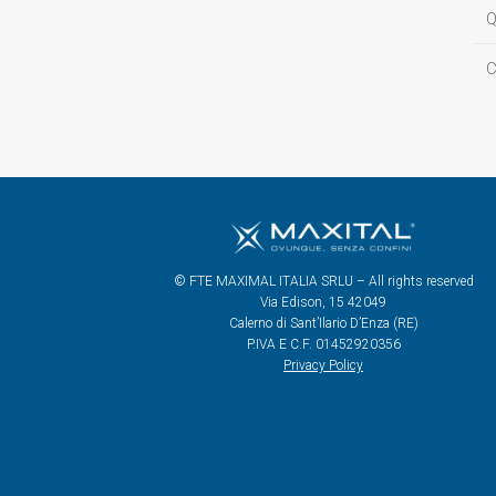
Q
C
© FTE MAXIMAL ITALIA SRLU – All rights reserved
Via Edison, 15 42049
Calerno di Sant’Ilario D’Enza (RE)
P.IVA E C.F. 01452920356
Privacy Policy