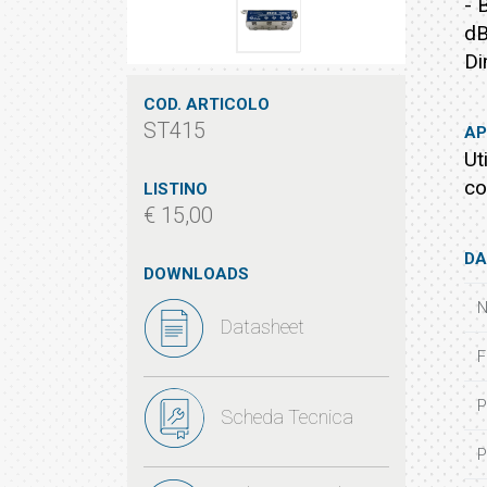
- 
dB
Di
COD. ARTICOLO
ST415
AP
Ut
co
LISTINO
€ 15,00
DA
DOWNLOADS
N
Datasheet
F
P
Scheda Tecnica
P