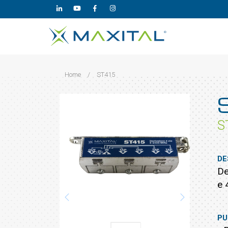
Home
/
ST415
S
DE
De
e 
PU