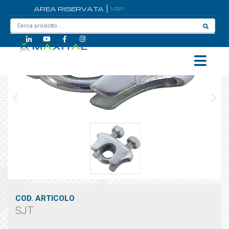
AREA RISERVATA
Login
Home
/
SJT
COD. ARTICOLO
SJT