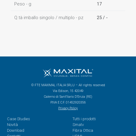
Peso - g
17
Q.tà imballo singolo / multiplo - pz
25 / -
© FTE MAXIMAL ITALIA SRLU – All rights reserved
Via Edison, 15 42049
Calerno di Sant’Ilario D’Enza (RE)
P.IVA E C.F. 01452920356
Privacy Policy
Case Studies
Tutti i prodotti
Novità
Smatv
Download
Fibra Ottica