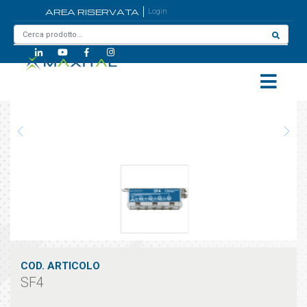
AREA RISERVATA
Login
Home
/
SF4
COD. ARTICOLO
SF4