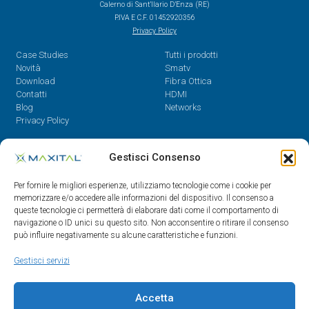
Calerno di Sant’Ilario D’Enza (RE)
P.IVA E C.F. 01452920356
Privacy Policy
Case Studies
Tutti i prodotti
Novità
Smatv
Download
Fibra Ottica
Contatti
HDMI
Blog
Networks
Privacy Policy
Contatti
Gestisci Consenso
Dal Lunedì al Venerdì,
Per fornire le migliori esperienze, utilizziamo tecnologie come i cookie per
08.30 - 12.30 / 14 - 18
memorizzare e/o accedere alle informazioni del dispositivo. Il consenso a
queste tecnologie ci permetterà di elaborare dati come il comportamento di
0522/909701
navigazione o ID unici su questo sito. Non acconsentire o ritirare il consenso
0522/909748
può influire negativamente su alcune caratteristiche e funzioni.
info@maxital.it
Gestisci servizi
Accetta