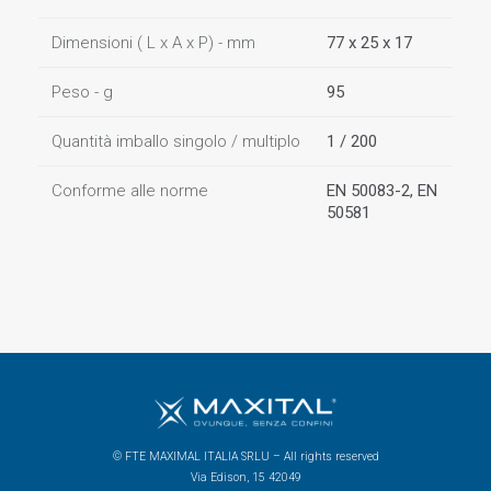
Dimensioni ( L x A x P) - mm
77 x 25 x 17
Peso - g
95
Quantità imballo singolo / multiplo
1 / 200
Conforme alle norme
EN 50083-2, EN
50581
© FTE MAXIMAL ITALIA SRLU – All rights reserved
Via Edison, 15 42049