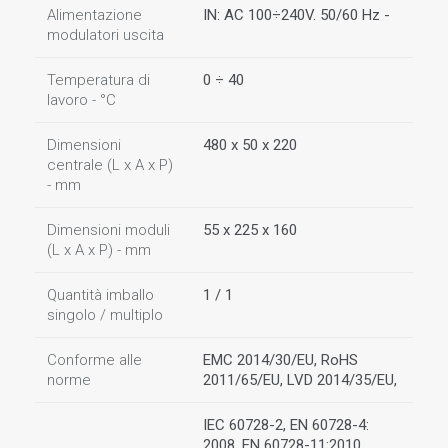
Alimentazione
IN: AC 100÷240V. 50/60 Hz -
modulatori uscita
Temperatura di
0 ÷ 40
lavoro - °C
Dimensioni
480 x 50 x 220
centrale (L x A x P)
- mm
Dimensioni moduli
55 x 225 x 160
(L x A x P) - mm
Quantità imballo
1 / 1
singolo / multiplo
Conforme alle
EMC 2014/30/EU, RoHS
norme
2011/65/EU, LVD 2014/35/EU,
IEC 60728-2, EN 60728-4:
2008, EN 60728-11:2010,