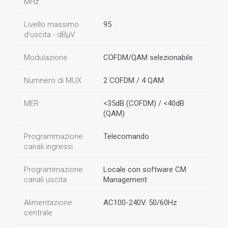
MHz
Livello massimo
95
d'uscita - dBµV
Modulazione
COFDM/QAM selezionabile
Numnero di MUX
2 COFDM / 4 QAM
MER
<35dB (COFDM) / <40dB
(QAM)
Programmazione
Telecomando
canali ingressi
Programmazione
Locale con software CM
canali uscita
Management
Alimentazione
AC100-240V. 50/60Hz
centrale