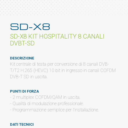
SD-X8
SD-X8 KIT HOSPITALITY 8 CANALI
DVBT-SD
DESCRIZIONE
Kit centrale di testa per conversione di 8 canali DVB-
T/T2 H.265 (HEVC) 10 bit in ingresso in canali COFDM
DVB-T SD in uscita.
PUNTI DI FORZA
- 2 multiplex COFDM/QAM in uscita.
- Qualità di modulazione professionale.
- Programmazione semplice per l'installazione.
DATI TECNICI