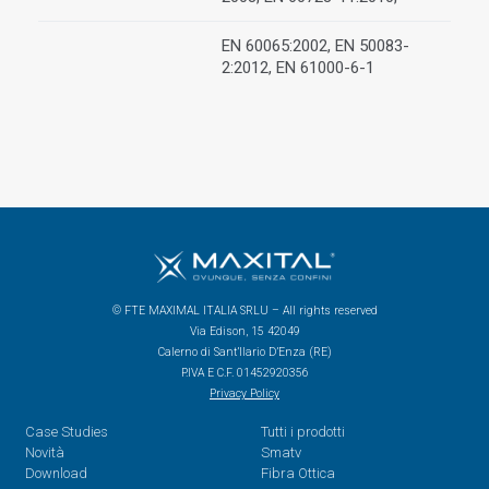
EN 60065:2002, EN 50083-
2:2012, EN 61000-6-1
© FTE MAXIMAL ITALIA SRLU – All rights reserved
Via Edison, 15 42049
Calerno di Sant’Ilario D’Enza (RE)
P.IVA E C.F. 01452920356
Privacy Policy
Case Studies
Tutti i prodotti
Novità
Smatv
Download
Fibra Ottica