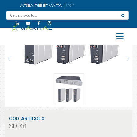
AREA RISERVATA
Login
Home
/
SD-X8
COD. ARTICOLO
SD-X8