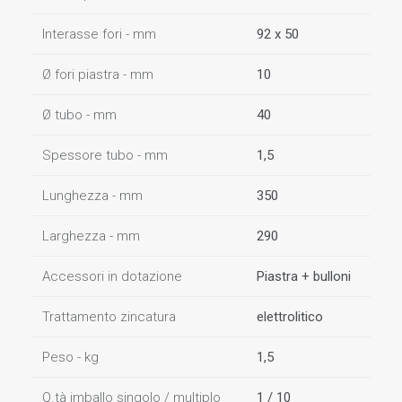
Interasse fori - mm
92 x 50
Ø fori piastra - mm
10
Ø tubo - mm
40
Spessore tubo - mm
1,5
Lunghezza - mm
350
Larghezza - mm
290
Accessori in dotazione
Piastra + bulloni
Trattamento zincatura
elettrolitico
Peso - kg
1,5
Q.tà imballo singolo / multiplo
1 / 10