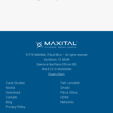
© FTE MAXIMAL ITALIA SRLU – All rights reserved
Via Edison, 15 42049
Calerno di Sant’Ilario D’Enza (RE)
P.IVA E C.F. 01452920356
Privacy Policy
Case Studies
Tutti i prodotti
Novità
Smatv
Download
Fibra Ottica
Contatti
HDMI
Blog
Networks
Privacy Policy