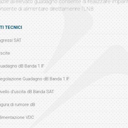
azie all'elevato guadagno consente di realizzare impian
nsente di alimentare direttamenre l'LNB
TI TECNICI
ngressi SAT
scite
uadagno dB Banda 1 IF
egolazione Guadagno dB Banda 1 IF
ivello d'uscita dB Banda SAT
igura di rumore dB
limentazione VDC