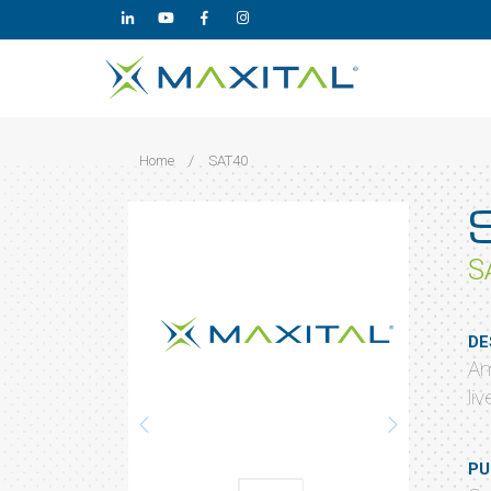
Home
/
SAT40
S
DE
Am
li
PU