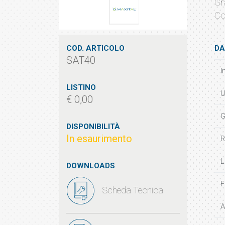
Gr
Co
COD. ARTICOLO
DA
SAT40
I
LISTINO
U
€ 0,00
G
DISPONIBILITÀ
In esaurimento
R
L
DOWNLOADS
F
Scheda Tecnica
A