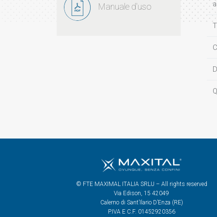
a
Manuale d'uso
T
C
D
Q
© FTE MAXIMAL ITALIA SRLU – All rights reserved
Via Edison, 15 42049
Calerno di Sant’Ilario D’Enza (RE)
P.IVA E C.F. 01452920356