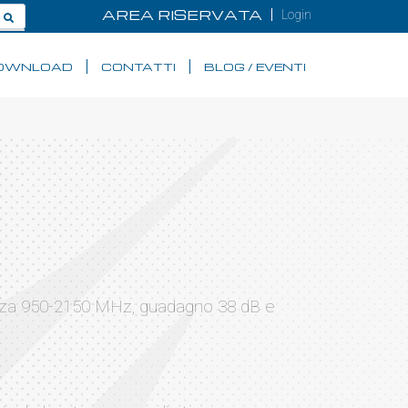
AREA RISERVATA
Login
OWNLOAD
CONTATTI
BLOG / EVENTI
uenza 950-2150 MHz, guadagno 38 dB e