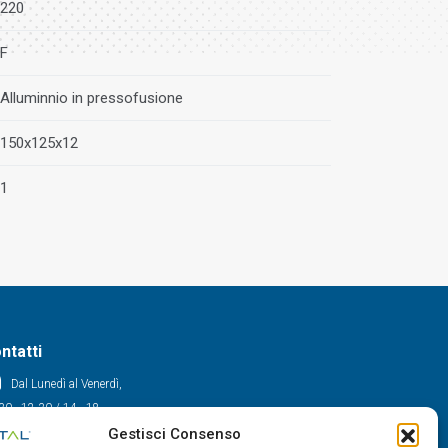
220
F
Alluminnio in pressofusione
150x125x12
1
ntatti
Dal Lunedì al Venerdì,
30 - 12.30 / 14 - 18
Gestisci Consenso
0522/909701