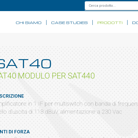
CHI SIAMO
CASE STUDIES
PRODOTTI
D
SAT40
AT40 MODULO PER SAT440
SCRIZIONE
plificatore in 1 IF per multiswitch con banda di freq
vello d'uscita di 118 dBuV, alimentazione a 230 Vac
NTI DI FORZA