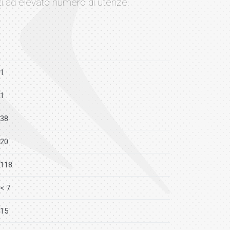
ti ad elevato numero di utenze.
1
1
38
20
118
< 7
15