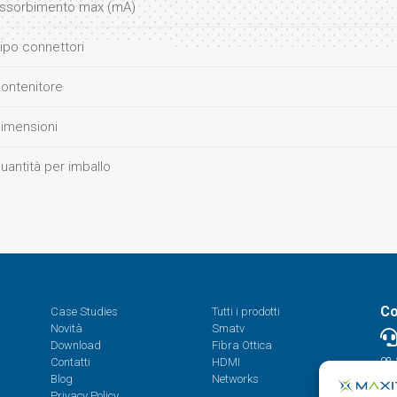
ssorbimento max (mA)
ipo connettori
ontenitore
imensioni
uantità per imballo
Co
Case Studies
Tutti i prodotti
Novità
Smatv
Download
Fibra Ottica
Contatti
HDMI
08.
Blog
Networks
Privacy Policy