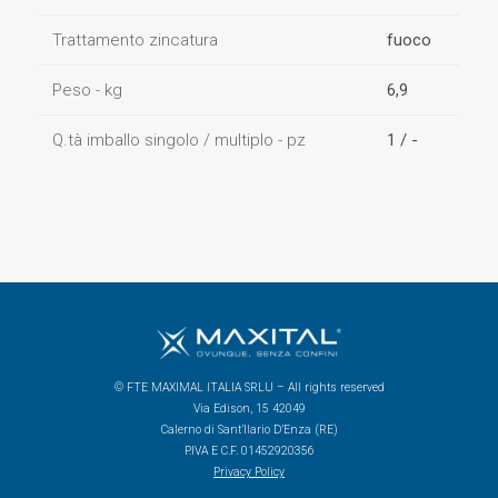
Trattamento zincatura
fuoco
Peso - kg
6,9
Q.tà imballo singolo / multiplo - pz
1 / -
© FTE MAXIMAL ITALIA SRLU – All rights reserved
Via Edison, 15 42049
Calerno di Sant’Ilario D’Enza (RE)
P.IVA E C.F. 01452920356
Privacy Policy