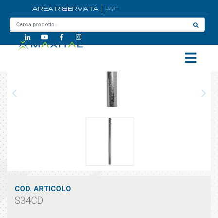
AREA RISERVATA
Login
Home
/
S34CD
COD. ARTICOLO
S34CD