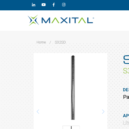
Home
/
S32SD
S
DE
Pa
AP
Ut