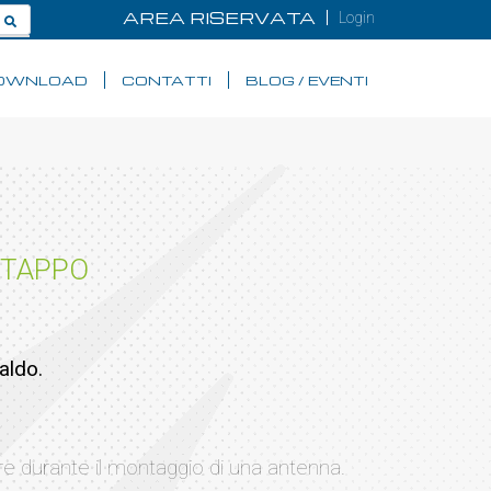
AREA RISERVATA
Login
OWNLOAD
CONTATTI
BLOG / EVENTI
 TAPPO
aldo.
atore durante il montaggio di una antenna.