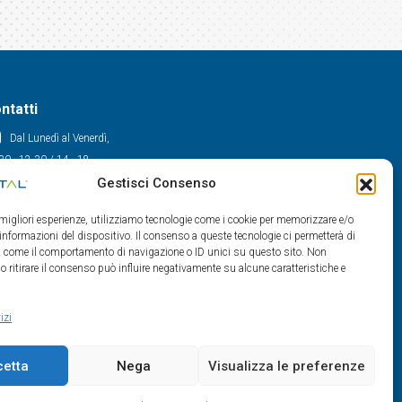
ntatti
Dal Lunedì al Venerdì,
30 - 12.30 / 14 - 18
Gestisci Consenso
0522/909701
0522/909748
e migliori esperienze, utilizziamo tecnologie come i cookie per memorizzare e/o
info@maxital.it
 informazioni del dispositivo. Il consenso a queste tecnologie ci permetterà di
ti come il comportamento di navigazione o ID unici su questo sito. Non
o ritirare il consenso può influire negativamente su alcune caratteristiche e
izi
cetta
Nega
Visualizza le preferenze