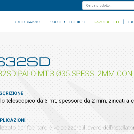
CHI SIAMO
CASE STUDIES
PRODOTTI
D
S32SD
32SD PALO MT.3 Ø35 SPESS. 2MM CON
SCRIZIONE
lo telescopico da 3 mt, spessore da 2 mm, zincati a c
PLICAZIONI
ilizzato per facilitare e velocizzare il lavoro dell'install