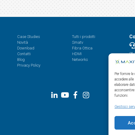
Co
Case Studies
Tutti i prodotti
Novità
Smatv
Download
Fibra Ottica
Contatti
HDMI
08.
Blog
Networks
Privacy Policy
Per fornire l
accedere alle
elaborare da
acconsentire 
funzioni.
Gestisci serv
Ac