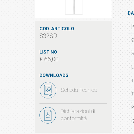
DA
P
COD. ARTICOLO
S32SD
Ø
LISTINO
S
€ 66,00
L
DOWNLOADS
T
Scheda Tecnica
T
P
Dichiarazioni di
conformità
Q