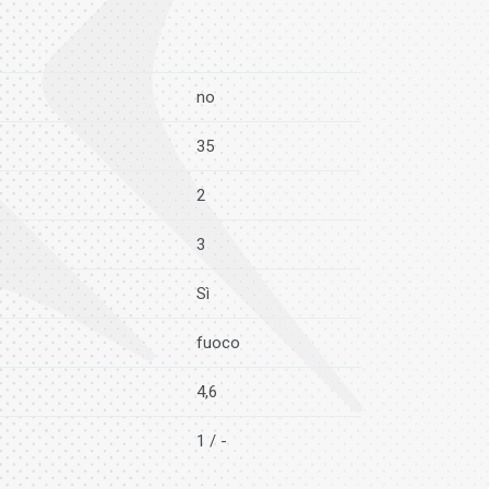
no
35
2
3
Sì
fuoco
4,6
1 / -