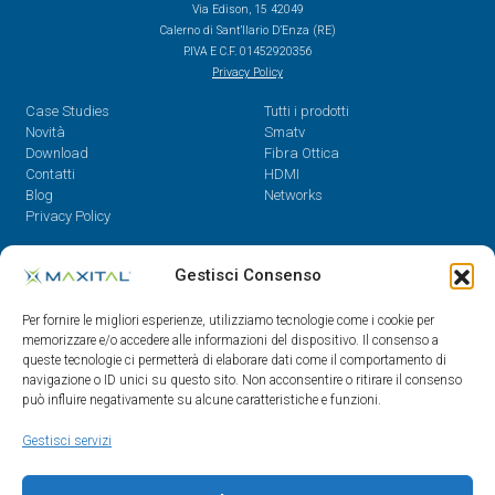
Via Edison, 15 42049
Calerno di Sant’Ilario D’Enza (RE)
P.IVA E C.F. 01452920356
Privacy Policy
Case Studies
Tutti i prodotti
Novità
Smatv
Download
Fibra Ottica
Contatti
HDMI
Blog
Networks
Privacy Policy
Contatti
Gestisci Consenso
Dal Lunedì al Venerdì,
Per fornire le migliori esperienze, utilizziamo tecnologie come i cookie per
08.30 - 12.30 / 14 - 18
memorizzare e/o accedere alle informazioni del dispositivo. Il consenso a
queste tecnologie ci permetterà di elaborare dati come il comportamento di
0522/909701
navigazione o ID unici su questo sito. Non acconsentire o ritirare il consenso
0522/909748
può influire negativamente su alcune caratteristiche e funzioni.
info@maxital.it
Gestisci servizi