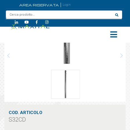
AREA RISERVATA
Login
Home
/
S32CD
COD. ARTICOLO
S32CD