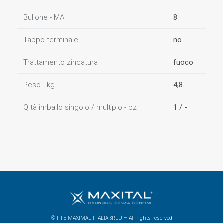
Bullone - MA
8
Tappo terminale
no
Trattamento zincatura
fuoco
Peso - kg
4,8
Q.tà imballo singolo / multiplo - pz
1 / -
© FTE MAXIMAL ITALIA SRLU – All rights reserved