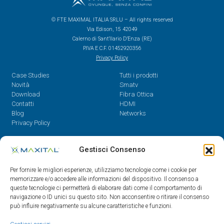
© FTE MAXIMAL ITALIA SRLU – All rights reserved
Via Edison, 15 42049
Calerno di Sant’Ilario D’Enza (RE)
P.IVA E C.F. 01452920356
Privacy Policy
Case Studies
Tutti i prodotti
Novità
Smatv
Download
Fibra Ottica
Contatti
HDMI
Blog
Networks
Privacy Policy
Contatti
Gestisci Consenso
Dal Lunedì al Venerdì,
Per fornire le migliori esperienze, utilizziamo tecnologie come i cookie per
08.30 - 12.30 / 14 - 18
memorizzare e/o accedere alle informazioni del dispositivo. Il consenso a
queste tecnologie ci permetterà di elaborare dati come il comportamento di
0522/909701
navigazione o ID unici su questo sito. Non acconsentire o ritirare il consenso
0522/909748
può influire negativamente su alcune caratteristiche e funzioni.
info@maxital.it