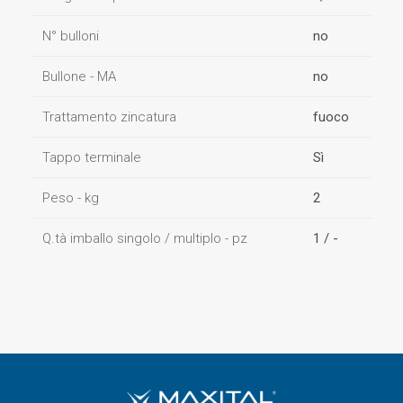
N° bulloni
no
Bullone - MA
no
Trattamento zincatura
fuoco
Tappo terminale
Sì
Peso - kg
2
Q.tà imballo singolo / multiplo - pz
1 / -