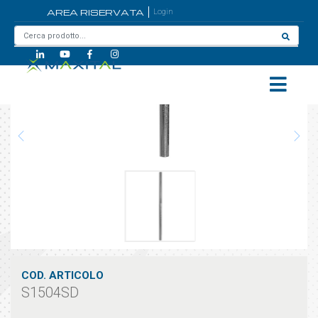
AREA RISERVATA
Login
Home
/
S1504SD
COD. ARTICOLO
S1504SD