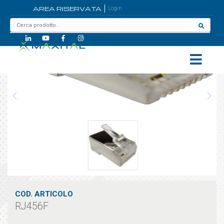
AREA RISERVATA
Login
Home
/
RJ456F
COD. ARTICOLO
RJ456F