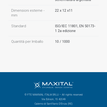
Dimensioni esterne -
22 x 12 x11
mm
Standard
ISO/IEC 11801, EN 50173-
1 2a edizione
Quantità per Imballo
10 / 1000
© FTE MAXIMAL ITALIA SRLU – All rights reserved
Via Edison, 15 42049
Calerno di Sant’Ilario D’Enza (RE)