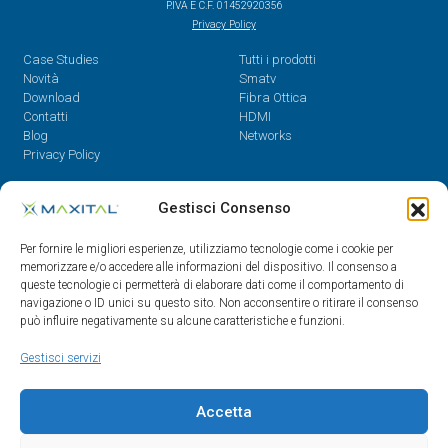
P.IVA E C.F. 01452920356
Privacy Policy
Case Studies
Tutti i prodotti
Novità
Smatv
Download
Fibra Ottica
Contatti
HDMI
Blog
Networks
Privacy Policy
Contatti
Gestisci Consenso
Dal Lunedì al Venerdì,
Per fornire le migliori esperienze, utilizziamo tecnologie come i cookie per
08.30 - 12.30 / 14 - 18
memorizzare e/o accedere alle informazioni del dispositivo. Il consenso a
queste tecnologie ci permetterà di elaborare dati come il comportamento di
0522/909701
navigazione o ID unici su questo sito. Non acconsentire o ritirare il consenso
0522/909748
può influire negativamente su alcune caratteristiche e funzioni.
info@maxital.it
Gestisci servizi
Accetta