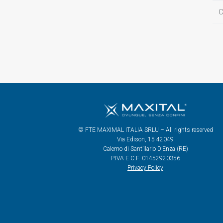
C
© FTE MAXIMAL ITALIA SRLU – All rights reserved
Via Edison, 15 42049
Calerno di Sant’Ilario D’Enza (RE)
P.IVA E C.F. 01452920356
Privacy Policy