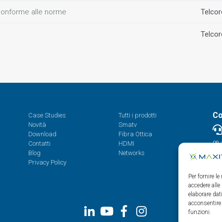
onforme alle norme
Telco
Telco
Co
Case Studies
Tutti i prodotti
Novità
Smatv
Download
Fibra Ottica
Contatti
HDMI
08.
Blog
Networks
Privacy Policy
Per fornire l
accedere alle
elaborare da
acconsentire 
funzioni.