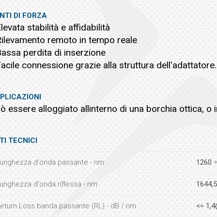
NTI DI FORZA
Elevata stabilità e affidabilità
Rilevamento remoto in tempo reale
Bassa perdita di inserzione
Facile connessione grazie alla struttura dell'adattatore.
PLICAZIONI
ò essere alloggiato allinterno di una borchia ottica, o i
TI TECNICI
unghezza d'onda passante - nm
1260 
unghezza d'onda riflessa - nm
1644,5
eturn Loss banda passante (RL) - dB / nm
<= 1,4