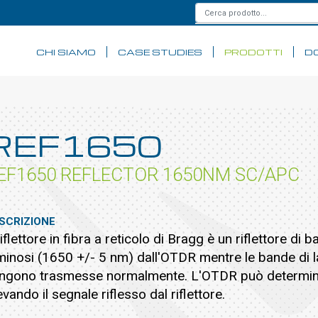
CHI SIAMO
CASE STUDIES
PRODOTTI
D
REF1650
EF1650 REFLECTOR 1650NM SC/APC
SCRIZIONE
 riflettore in fibra a reticolo di Bragg è un riflettore di
minosi (1650 +/- 5 nm) dall'OTDR mentre le bande di l
ngono trasmesse normalmente. L'OTDR può determinar
levando il segnale riflesso dal riflettore.