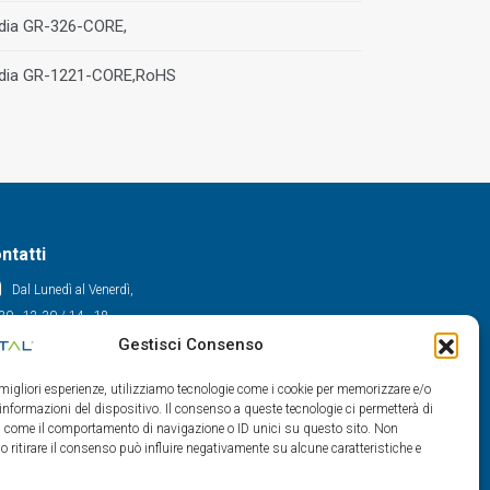
rdia GR-326-CORE,
rdia GR-1221-CORE,RoHS
ntatti
Dal Lunedì al Venerdì,
30 - 12.30 / 14 - 18
Gestisci Consenso
0522/909701
0522/909748
e migliori esperienze, utilizziamo tecnologie come i cookie per memorizzare e/o
info@maxital.it
 informazioni del dispositivo. Il consenso a queste tecnologie ci permetterà di
ti come il comportamento di navigazione o ID unici su questo sito. Non
o ritirare il consenso può influire negativamente su alcune caratteristiche e