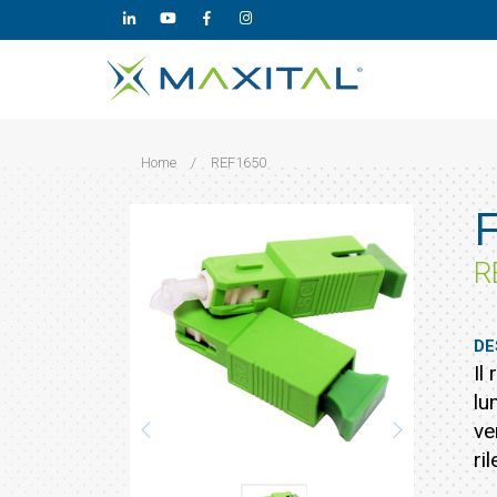
Home
/
REF1650
R
DE
Il
lu
ve
ri