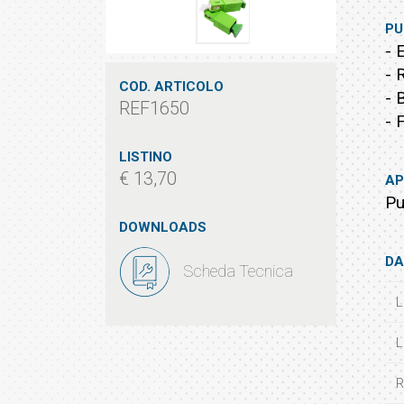
PU
- 
- 
COD. ARTICOLO
- 
REF1650
- 
LISTINO
€ 13,70
AP
Pu
DOWNLOADS
DA
Scheda Tecnica
L
L
R