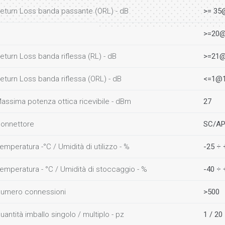
eturn Loss banda passante (ORL) - dB
>= 35
>=20@
eturn Loss banda riflessa (RL) - dB
>=21@
eturn Loss banda riflessa (ORL) - dB
<=1@1
assima potenza ottica ricevibile - dBm
27
onnettore
SC/A
emperatura -°C / Umidità di utilizzo - %
-25 ÷ 
emperatura - °C / Umidità di stoccaggio - %
-40 ÷ 
umero connessioni
>500
uantità imballo singolo / multiplo - pz
1 / 20