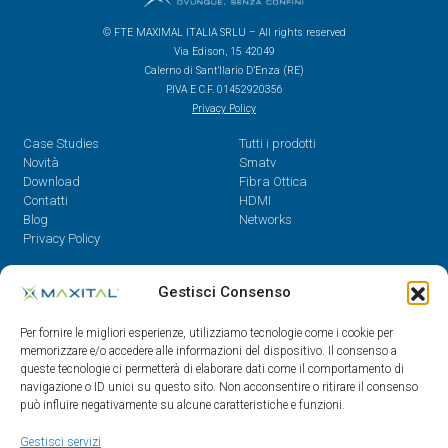
© FTE MAXIMAL ITALIA SRLU – All rights reserved
Via Edison, 15 42049
Calerno di Sant’Ilario D’Enza (RE)
P.IVA E C.F. 01452920356
Privacy Policy
Case Studies
Tutti i prodotti
Novità
Smatv
Download
Fibra Ottica
Contatti
HDMI
Blog
Networks
Privacy Policy
Contatti
Gestisci Consenso
Dal Lunedì al Venerdì,
Per fornire le migliori esperienze, utilizziamo tecnologie come i cookie per
08.30 - 12.30 / 14 - 18
memorizzare e/o accedere alle informazioni del dispositivo. Il consenso a
queste tecnologie ci permetterà di elaborare dati come il comportamento di
0522/909701
navigazione o ID unici su questo sito. Non acconsentire o ritirare il consenso
0522/909748
può influire negativamente su alcune caratteristiche e funzioni.
info@maxital.it
Gestisci servizi